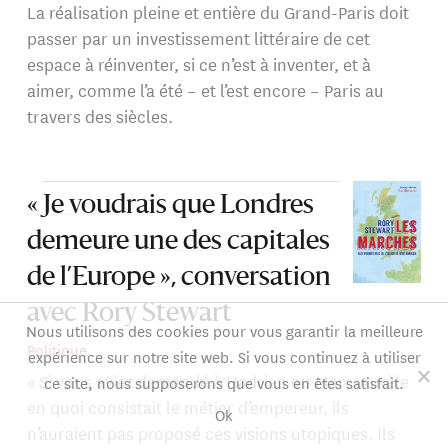
La réalisation pleine et entière du Grand-Paris doit
passer par un investissement littéraire de cet
espace à réinventer, si ce n’est à inventer, et à
aimer, comme l’a été – et l’est encore – Paris au
travers des siècles.
« Je voudrais que Londres
demeure une des capitales
de l’Europe », conversation
avec Rory Stewart
Nous utilisons des cookies pour vous garantir la meilleure
Politique
expérience sur notre site web. Si vous continuez à utiliser
« Si vous aviez demandé à Hadrien ou Marc-Aurèle
ce site, nous supposerons que vous en êtes satisfait.
en quoi consistait le métier d’empereur, ils
Ok
n’auraient pas proposé ces visions utopiques. Ils