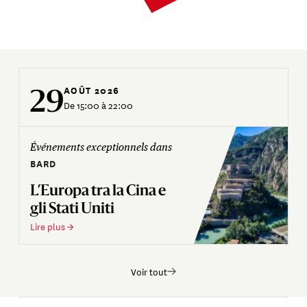
29
AOÛT 2026
De 15:00 à 22:00
Événements exceptionnels dans
D
BARD
L’Europa tra la Cina e
p
gli Stati Uniti
Lire plus →
L
Voir tout