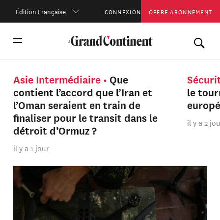
Édition Française
CONNEXION
OFFRE ABONNEMENT
Asie Intermédiaire
Que
Sécuri
contient l’accord que l’Iran et
le tou
l’Oman seraient en train de
europ
finaliser pour le transit dans le
il y a 2 jo
détroit d’Ormuz ?
il y a 1 jour