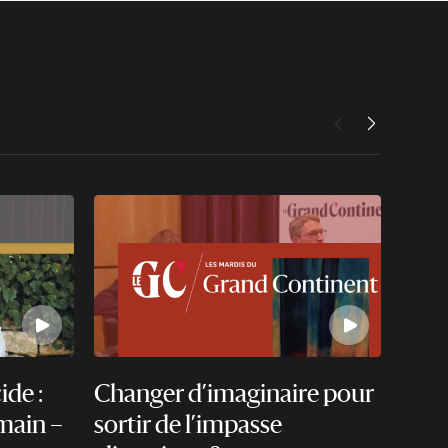
ide :
Changer d’imaginaire pour
Jacq
emain –
sortir de l’impasse
phil