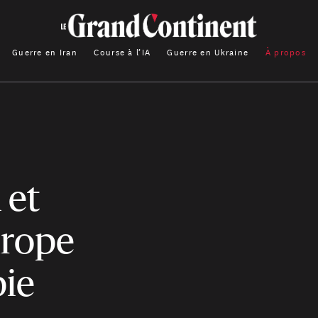
Guerre en Iran
Course à l’IA
Guerre en Ukraine
À propos
 et
Europe
pie