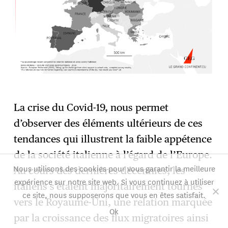
La crise du Covid-19, nous permet
d’observer des éléments ultérieurs de ces
tendances qui illustrent la faible appétence
de la société italienne à l’égard de l’Europe.
Nous utilisons des cookies pour vous garantir la meilleure
Au cours des dernières décennies, les
expérience sur notre site web. Si vous continuez à utiliser
italiens s’étaient majoritairement tournés
ce site, nous supposerons que vous en êtes satisfait.
vers le Royaume-Uni, une relation marquée
Ok
par la croissance des flux migratoires ainsi