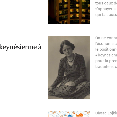
tous deux d
s’appuyer su
qui fait aus
On ne connaî
l’économist
 keynésienne à
le position
« keynésien
pour la prem
traduite et
Ulysse Lojk