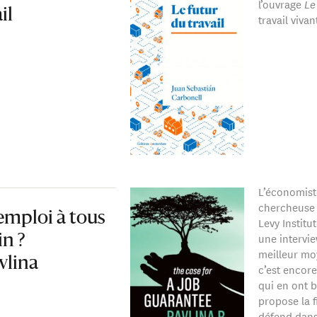
l’ouvrage
Le
il
travail vivan
L’économist
chercheuse 
emploi à tous
Levy Instit
une intervie
in ?
meilleur mo
vlina
c’est encore
qui en ont b
propose la 
défend dans