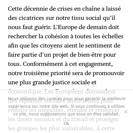
Cette décennie de crises en chaîne a laissé
des cicatrices sur notre tissu social qu’il
nous faut guérir. L’Europe de demain doit
rechercher la cohésion à toutes les échelles
afin que les citoyens aient le sentiment de
faire partie d’un projet de bien-être pour
tous. Conformément à cet engagement,
notre troisième priorité sera de promouvoir
une plus grande justice sociale et
économique. Les Européens demandent
Nous utilisons des cookies pour vous garantir la meilleure
des réponses sociales ambitieuses pour
expérience sur notre site web. Si vous continuez à utiliser
réduire les inégalités, étendre et renforcer
ce site, nous supposerons que vous en êtes satisfait.
les droits sociaux et du travail et protéger
Ok
les groupes les plus vulnérables. À cette