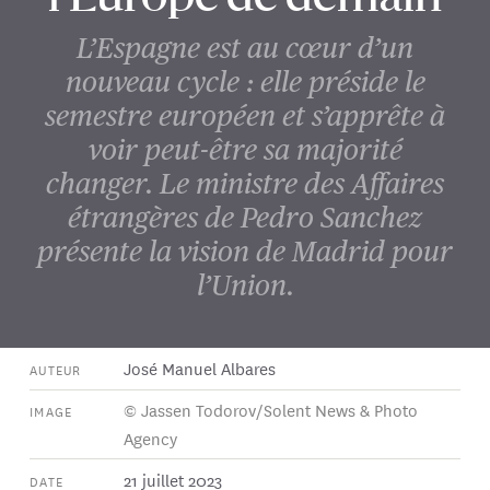
L’Espagne est au cœur d’un
nouveau cycle : elle préside le
semestre européen et s’apprête à
voir peut-être sa majorité
changer. Le ministre des Affaires
étrangères de Pedro Sanchez
présente la vision de Madrid pour
l’Union.
José Manuel Albares
AUTEUR
© Jassen Todorov/Solent News & Photo
IMAGE
Agency
21 juillet 2023
DATE