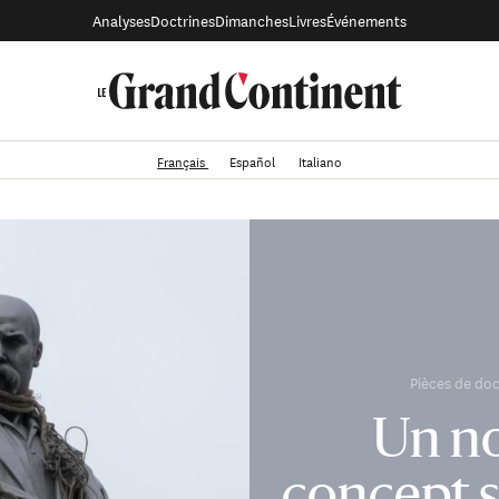
Analyses
Doctrines
Dimanches
Livres
Événements
Français
Español
Italiano
Pièces de doc
Un n
concept s