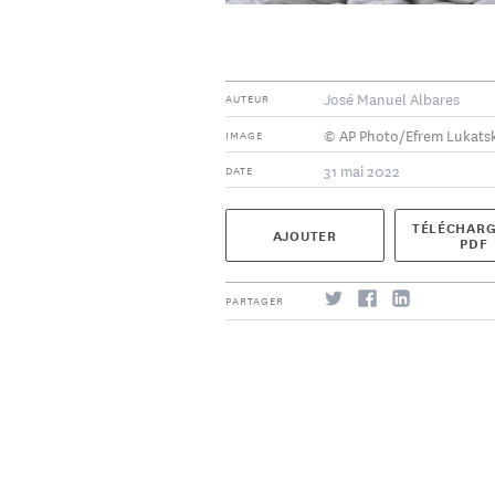
José Manuel Albares
AUTEUR
© AP Photo/Efrem Lukats
IMAGE
31 mai 2022
DATE
TÉLÉCHARG
AJOUTER
PDF
PARTAGER
S'abonner
→
→
S'abonner