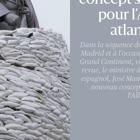
pour l
atla
Dans la séquence d
Madrid et à l’occas
Grand Continent
, 
revue, le ministre 
espagnol, José Man
nouveau concept
l’Al