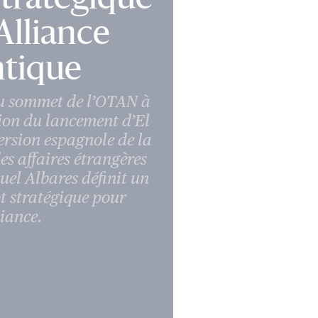
’Alliance
ntique
u sommet de l’OTAN à
ion du lancement d’
El
version espagnole de la
des affaires étrangères
uel Albares définit un
 stratégique pour
liance.