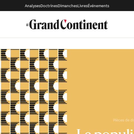
Analyses
Doctrines
Dimanches
Livres
Événements
Pièces de d