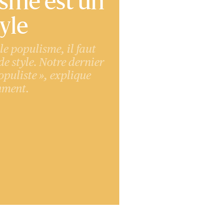
sme est un
tyle
e populisme, il faut
de style. Notre dernier
populiste », explique
ment.