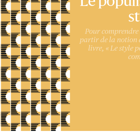
Le populi
s
Pour comprendre l
partir de la notion 
livre, « Le style 
com