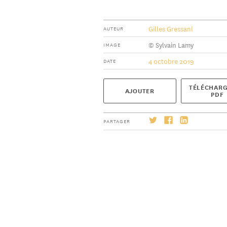
Gilles Gressani
AUTEUR
© Sylvain Lamy
IMAGE
4 octobre 2019
DATE
TÉLÉCHARG
AJOUTER
PDF
PARTAGER
S'abonner
→