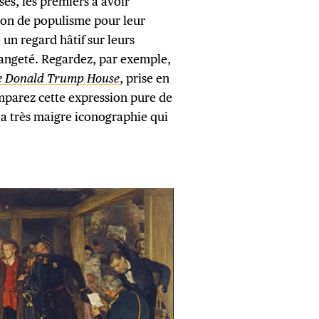
ses, les premiers à avoir
tion de populisme pour leur
un regard hâtif sur leurs
trangeté. Regardez, par exemple,
e Donald Trump House
, prise en
mparez cette expression pure de
la très maigre iconographie qui