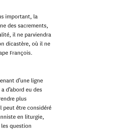
us important, la
line des sacrements,
lité, il ne parviendra
n dicastère, où il ne
pape François.
tenant d’une ligne
l a d’abord eu des
rendre plus
Il peut être considéré
niste en liturgie,
 les question