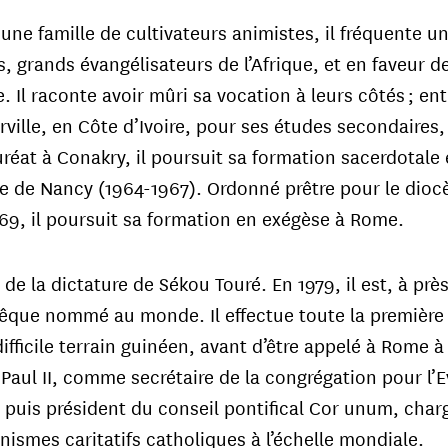
une famille de cultivateurs animistes, il fréquente u
s, grands évangélisateurs de l’Afrique, et en faveur d
e. Il raconte avoir mûri sa vocation à leurs côtés ; en
rville, en Côte d’Ivoire, pour ses études secondaires,
réat à Conakry, il poursuit sa formation sacerdotale
e de Nancy (1964-1967). Ordonné prêtre pour le dioc
1969, il poursuit sa formation en exégèse à Rome.
e de la dictature de Sékou Touré. En 1979, il est, à prè
êque nommé au monde. Il effectue toute la première p
ifficile terrain guinéen, avant d’être appelé à Rome à 
Paul II, comme secrétaire de la congrégation pour l’
 puis président du conseil pontifical Cor unum, char
nismes caritatifs catholiques à l’échelle mondiale.