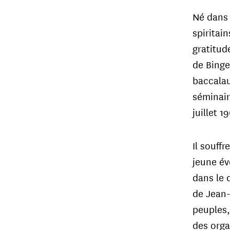
Né dans 
spiritain
gratitud
de Binge
baccalau
séminair
juillet 
Il souffr
jeune év
dans le d
de Jean-
peuples,
des orga