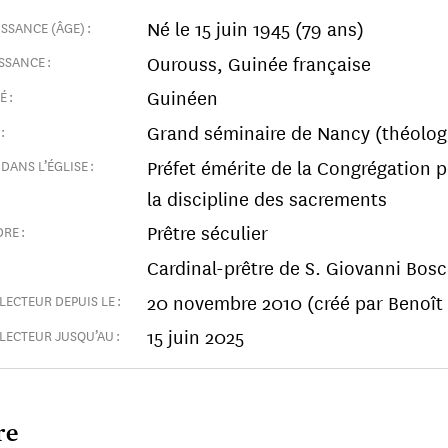
Né le 15 juin 1945 (79 ans)
SSANCE (ÂGE) :
Ourouss, Guinée française
SSANCE :
Guinéen
 :
Grand séminaire de Nancy (théologi
:
Préfet émérite de la Congrégation po
DANS L’ÉGLISE :
la discipline des sacrements
Prêtre séculier
RE :
Cardinal-prêtre de S. Giovanni Bosc
20 novembre 2010 (créé par Benoît 
LECTEUR DEPUIS LE :
15 juin 2025
LECTEUR JUSQU’AU :
re