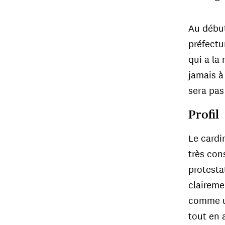
Au début
préfectu
qui a la 
jamais à
sera pas
Profil
Le cardi
très cons
protesta
claireme
comme ul
Cardinal 
Archevêque
tout en 
d'Argentine