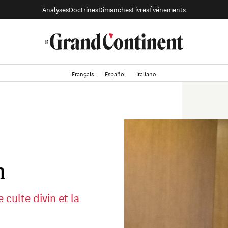
Analyses
Doctrines
Dimanches
Livres
Événements
Français
Español
Italiano
h
 culte divin et la