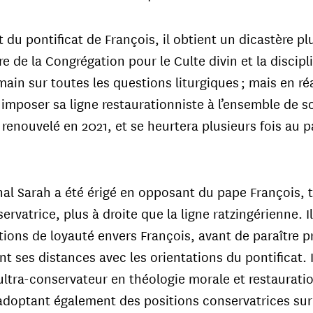
 du pontificat de François, il obtient un dicastère pl
re de la Congrégation pour le Culte divin et la discip
main sur toutes les questions liturgiques ; mais en réa
 imposer sa ligne restaurationniste à l’ensemble de so
 renouvelé en 2021, et se heurtera plusieurs fois au 
nal Sarah a été érigé en opposant du pape François, 
ervatrice, plus à droite que la ligne ratzingérienne. I
tions de loyauté envers François, avant de paraître p
nt ses distances avec les orientations du pontificat. 
tra-conservateur en théologie morale et restauration
Vincente Bokalic Iglic
 de Santiago del Estero Primat
adoptant également des positions conservatrices sur