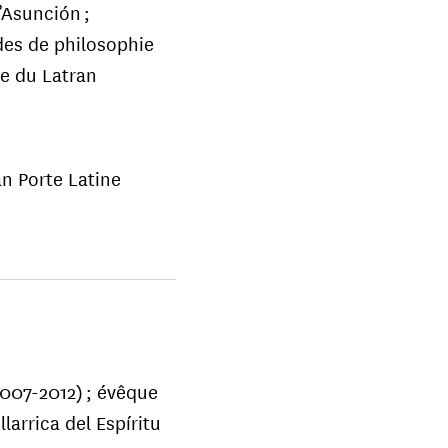
’Asunción ;
udes de philosophie
le du Latran
an Porte Latine
007-2012) ; évêque
llarrica del Espíritu