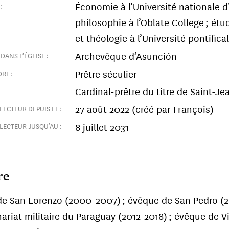
Économie à l’Université nationale d
:
philosophie à l’Oblate College ; ét
et théologie à l’Université pontifica
Archevêque d’Asunción
DANS L’ÉGLISE :
Prêtre séculier
RE :
Cardinal-prêtre du titre de Saint-Je
27 août 2022 (créé par François)
LECTEUR DEPUIS LE :
8 juillet 2031
LECTEUR JUSQU’AU :
re
e San Lorenzo (2000-2007) ; évêque de San Pedro (2
Vincente Bokalic Iglic
nariat militaire du Paraguay (2012-2018) ; évêque de Vi
 de Santiago del Estero Primat