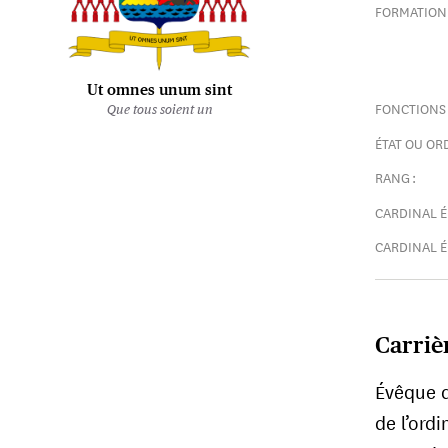
FORMATION 
Ut omnes unum sint
FONCTIONS 
Que tous soient un
ÉTAT OU ORD
RANG :
CARDINAL É
CARDINAL É
Carriè
Évêque d
Cardinal 
de l’ordi
Archevêque
d'Argentine