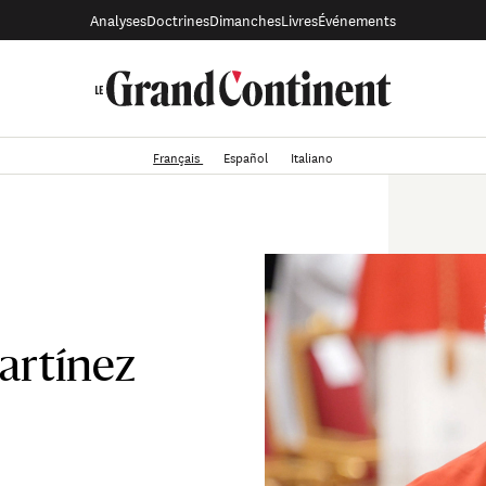
Analyses
Doctrines
Dimanches
Livres
Événements
Français
Español
Italiano
artínez