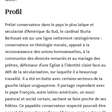
Profil
Prélat conservateur dans le pays le plus laïque et
sécularisé d’Amérique du Sud, le cardinal Sturla
Berhouet est sur une ligne nettement ratzingérienne :
conservateur en théologie morale, opposé à la
reconnaissance des unions homosexuelles, à la
communion des divorcés-remariés et au mariage des
prêtres, défenseur d’une Église à l’identité claire face au
défi de la sécularisation, sur laquelle il a beaucoup
travaillé. Il a été en butte avec certains secteurs de la
gauche laïque uruguayenne. Il partage cependant avec
le pape François, autre latino-américain, un souci
Cardinal Vincente Bokalic Iglic
Archevêque de Santiago del Estero Primat
pastoral et social certain, sachant se faire proche de ses
d'Argentine
fidèles. Ce papabile conservateur respecté pourrait être
acceptable pour les cardinaux libéraux, mais, outre qu’il
Cardinal Oscar Cantoni