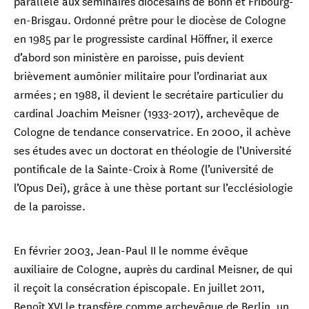
parallèle aux séminaires diocésains de Bonn et Fribourg-
en-Brisgau. Ordonné prêtre pour le diocèse de Cologne
en 1985 par le progressiste cardinal Höffner, il exerce
d’abord son ministère en paroisse, puis devient
brièvement aumônier militaire pour l’ordinariat aux
armées ; en 1988, il devient le secrétaire particulier du
cardinal Joachim Meisner (1933-2017), archevêque de
Cologne de tendance conservatrice. En 2000, il achève
ses études avec un doctorat en théologie de l’Université
pontificale de la Sainte-Croix à Rome (l’université de
l’Opus Dei), grâce à une thèse portant sur l’ecclésiologie
de la paroisse.
En février 2003, Jean-Paul II le nomme évêque
auxiliaire de Cologne, auprès du cardinal Meisner, de qui
il reçoit la consécration épiscopale. En juillet 2011,
Benoît XVI le transfère comme archevêque de Berlin, un