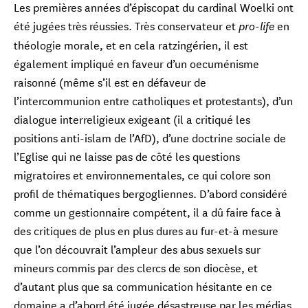
Les premières années d’épiscopat du cardinal Woelki ont
été jugées très réussies. Très conservateur et
en
pro-life
théologie morale, et en cela ratzingérien, il est
également impliqué en faveur d’un oecuménisme
raisonné (même s’il est en défaveur de
l’intercommunion entre catholiques et protestants), d’un
dialogue interreligieux exigeant (il a critiqué les
positions anti-islam de l’AfD), d’une doctrine sociale de
l’Eglise qui ne laisse pas de côté les questions
migratoires et environnementales, ce qui colore son
profil de thématiques bergogliennes. D’abord considéré
comme un gestionnaire compétent, il a dû faire face à
des critiques de plus en plus dures au fur-et-à mesure
que l’on découvrait l’ampleur des abus sexuels sur
mineurs commis par des clercs de son diocèse, et
d’autant plus que sa communication hésitante en ce
domaine a d’abord été jugée désastreuse par les médias
Cardinal Vincente Bokalic Iglic