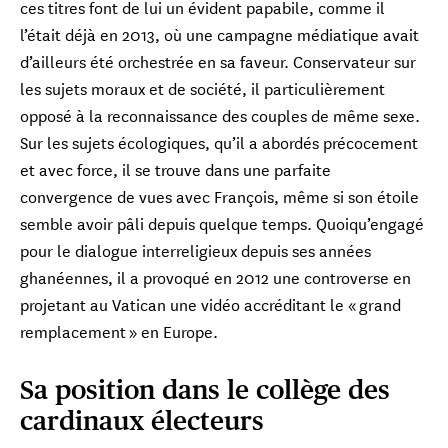
ces titres font de lui un évident papabile, comme il
l’était déjà en 2013, où une campagne médiatique avait
d’ailleurs été orchestrée en sa faveur. Conservateur sur
les sujets moraux et de société, il particulièrement
opposé à la reconnaissance des couples de même sexe.
Sur les sujets écologiques, qu’il a abordés précocement
et avec force, il se trouve dans une parfaite
Cardinal Vincente Bokalic Iglic
Archevêque de Santiago del Estero Primat
convergence de vues avec François, même si son étoile
d'Argentine
semble avoir pâli depuis quelque temps. Quoiqu’engagé
pour le dialogue interreligieux depuis ses années
Cardinal Oscar Cantoni
Évêque de Côme
ghanéennes, il a provoqué en 2012 une controverse en
Cardinal François-Xavier 
Cardinal 
Card
projetant au Vatican une vidéo accréditant le « grand
Evêque d’Ajaccio
Évêque de 
Arche
Cardinal Arli
Card
Cardinal Stephen Chow Sau-yan
Évêque de Santiag
Arche
Évêque de Hong Kong
remplacement » en Europe.
Cardinal Juan de la Carid
Cardinal 
Card
Archevêque émérite de La Ha
Primat de l'
Arche
Cardinal Franc
Card
Cardinal Pablo Virgilio David
×
×
×
×
×
Archevêque éméri
malankare
Arche
Évêque de Caloocan
Sa position dans le collège des
×
Cardinal Jean-Marc Aveline
Cardinal Vincente Bokalic
Cardinal François-Xavier
Cardinal Konrad Krajews
Cardinal Myko
Card
×
Cardinal José Fuerte
Cardinal Josip Bozanić
×
cardinaux électeurs
Archevêque de Marseille
Aumônier apostolique du Saint
Évêque de l’éparc
Arche
Cardinal Tarcisio Isao Kikuchi
Cardinal Chibl
Cardinal 
Card
Card
Iglic
Bustillo
Cardinal John Atcherley Dew
×
Archevêque émérite de Zagreb
Cardinal Ladislav Nemet
Advincula
Cardinal Anders Arborelius
Archevêque de Tokyo
du Dicastère pour le service d
ukrainienne de M
Evêque de Les Ca
Archevêque 
Arche
Arche
Archevêque de Santiago del
Evêque d’Ajaccio
Archevêque de Wellington (2005-2023)
Archevêque de Belgrade
Archevêque de Manille
Cardinal Arlindo Gomes