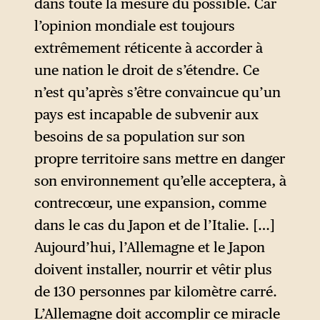
dans toute la mesure du possible. Car
Raum
) à laquelle ils seraient
l’opinion mondiale est toujours
condamnés.
extrêmement réticente à accorder à
Engagés dans un affrontement
une nation le droit de s’étendre. Ce
à somme nulle, les États
n’est qu’après s’être convaincue qu’un
seraient en conflit permanent
pays est incapable de subvenir aux
pour défendre ou accroître
besoins de sa population sur son
leur
Lebensraum
au
propre territoire sans mettre en danger
détriment de celui des autres.
son environnement qu’elle acceptera, à
Car dans un monde fini mais
contrecœur, une expansion, comme
en pleine croissance
dans le cas du Japon et de l’Italie. […]
démographique, il ne saurait
Aujourd’hui, l’Allemagne et le Japon
y avoir de ressources pour
doivent installer, nourrir et vêtir plus
tout le monde et seuls les
de 130 personnes par kilomètre carré.
plus forts pourraient espérer
L’Allemagne doit accomplir ce miracle