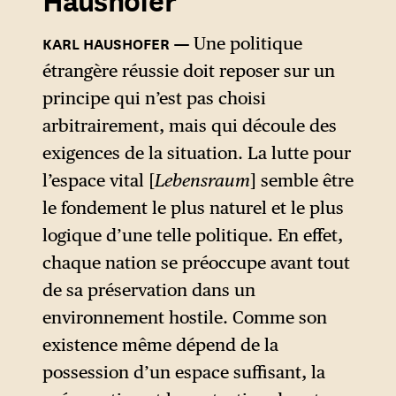
conception agonistique du
Lebensraum
, nourrie de sa
KARL HAUSHOFER
Une politique
lecture croisée de Charles
étrangère réussie doit reposer sur un
Darwin et de Thomas
principe qui n’est pas choisi
Malthus.
arbitrairement, mais qui découle des
exigences de la situation. La lutte pour
De Darwin, Ratzel retient l’idée
l’espace vital [
Lebensraum
] semble être
d’une inéluctable compétition
le fondement le plus naturel et le plus
entre les espèces pour l’accès
logique d’une telle politique. En effet,
aux ressources naturelles, se
chaque nation se préoccupe avant tout
traduisant par un processus
de sa préservation dans un
de sélection naturelle qui voit
environnement hostile. Comme son
les plus aptes d’entre elles
existence même dépend de la
triompher des moins
possession d’un espace suffisant, la
adaptées. De Malthus, il