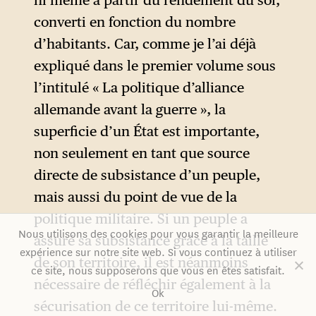
Partant de ces prémisses, Karl
converti en fonction du nombre
Haushofer (1869-1946),
d’habitants. Car, comme je l’ai déjà
ancien officier bavarois
expliqué dans le premier volume sous
devenu dans les années 1920
l’intitulé « La politique d’alliance
le principal promoteur de la
allemande avant la guerre », la
géopolitique (
Geopolitik
)
superficie d’un État est importante,
allemande, en vient à justifier
non seulement en tant que source
l’expansionnisme de son pays
directe de subsistance d’un peuple,
au nom d’un impératif
mais aussi du point de vue de la
biogéographique de survie
politique militaire. Si un peuple a
nationale. Cartes à l’appui, il
Nous utilisons des cookies pour vous garantir la meilleure
assuré sa subsistance grâce à la taille
dénonce comme une
expérience sur notre site web. Si vous continuez à utiliser
de son territoire, il est néanmoins
ce site, nous supposerons que vous en êtes satisfait.
scandaleuse et dangereuse
nécessaire de réfléchir également à la
Ok
« injustice » : l’obligation faite
sécurisation de ce territoire lui-même.