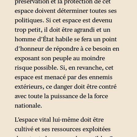
préservation et la protection de cet
retient l’idée d’une croissance
espace doivent déterminer toutes ses
exponentielle de l’espèce
politiques. Si cet espace est devenu
humaine qui ne pourrait que
trop petit, il doit être agrandi et un
conduire à un décalage
homme d’État habile se fera un point
mortifère entre le nombre des
d’honneur de répondre à ce besoin en
hommes et la quantité des
exposant son peuple au moindre
ressources disponibles pour
risque possible. Si, en revanche, cet
subvenir à leurs besoins.
espace est menacé par des ennemis
Assimilant les États à des
extérieurs, ce danger doit être contré
organismes vivants en lutte
avec toute la puissance de la force
perpétuelle pour la survie de
nationale.
leurs peuples, Ratzel en vient
L’espace vital lui-même doit être
à théoriser l’inéluctable lutte
cultivé et ses ressources exploitées
pour l’espace (
Kampf um