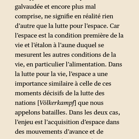
lequel ils vivent et ne
galvaudée et encore plus mal
pourraient s’en écarter sans
comprise, ne signifie en réalité rien
péril.
d’autre que la lutte pour l’espace. Car
l’espace est la condition première de la
D’abord proposé, en 1860,
vie et l’étalon à l’aune duquel se
dans une recension de
mesurent les autres conditions de la
L’Origine des espèces
de
vie, en particulier l’alimentation. Dans
Charles Darwin, dont l’édition
la lutte pour la vie, l’espace a une
originale en langue anglaise
importance similaire à celle de ces
avait paru l’année
moments décisifs de la lutte des
précédente
, la notion de
6
nations [
Völkerkampf
] que nous
Lebensraum
est développée
appelons batailles. Dans les deux cas,
par Peschel dans son
Traité
l’enjeu est l’acquisition d’espace dans
sur
la géographie et
des mouvements d’avance et de
l’ethnologie (Abhandlungen