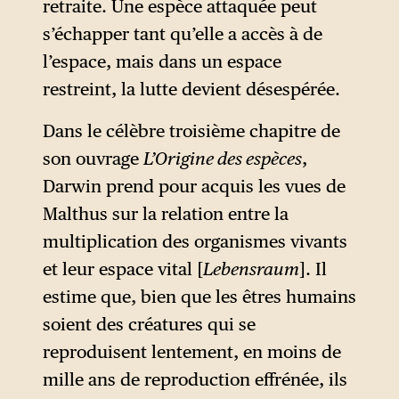
retraite. Une espèce attaquée peut
zur Erd- Und Völkerkunde,
s’échapper tant qu’elle a accès à de
1874).
Elle y désigne le milieu
l’espace, mais dans un espace
géographique au sein duquel
restreint, la lutte devient désespérée.
un peuple est susceptible de
vivre adéquatement. Comme
Dans le célèbre troisième chapitre de
n’importe quelle espèce
son ouvrage
L’Origine des espèces
,
vivante, les hommes ne
Darwin prend pour acquis les vues de
seraient en effet pas adaptés à
Malthus sur la relation entre la
tous les environnements et
multiplication des organismes vivants
pourraient même périr s’ils
et leur espace vital [
Lebensraum
]. Il
étaient jetés dans un milieu
estime que, bien que les êtres humains
pour lequel ils n’ont pas de
soient des créatures qui se
prédispositions.
reproduisent lentement, en moins de
mille ans de reproduction effrénée, ils