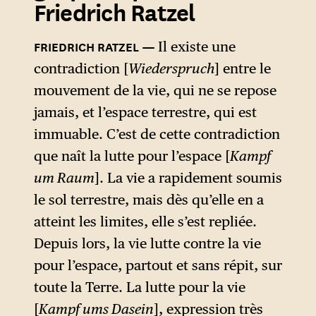
Friedrich Ratzel
vie » (
Lebensgebiet
) des
espèces animales, Peschel
FRIEDRICH RATZEL
Il existe une
proposait d’appeler
contradiction [
Wiederspruch
] entre le
Lebenseraum
l’aire
mouvement de la vie, qui ne se repose
géographique propice à
jamais, et l’espace terrestre, qui est
l’épanouissement d’un peuple
immuable. C’est de cette contradiction
donné.
que naît la lutte pour l’espace [
Kampf
Selon lui, de même que les
um Raum
]. La vie a rapidement soumis
espèces végétales ou
le sol terrestre, mais dès qu’elle en a
animales ne seraient pas
atteint les limites, elle s’est repliée.
adaptées à tous les milieux et
Depuis lors, la vie lutte contre la vie
à tous les climats, les peuples
pour l’espace, partout et sans répit, sur
seraient conditionnés par le
toute la Terre. La lutte pour la vie
cadre géographique dans
[
Kampf ums Dasein
], expression très