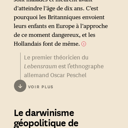
d’atteindre l’âge de dix ans. C’est
pourquoi les Britanniques envoient
leurs enfants en Europe à l’approche
de ce moment dangereux, et les
Hollandais font de même.
5
Le premier théoricien du
Lebensraum
est l’ethnographe
allemand Oscar Peschel
(1826-1875).
↓
VOIR PLUS
Partant des travaux du
naturaliste bavarois Moritz
Le darwinisme
Wagner (1813-1887), qui s’était
géopolitique de
intéressé au « territoire de