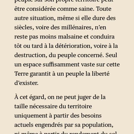
traduits par une atrophie
être considérée comme saine. Toute
territoriale perçue comme un
autre situation, même si elle dure des
carcan obstruant toute
siècles, voire des millénaires, n’en
perspective de redressement
reste pas moins malsaine et conduira
national.
tôt ou tard à la détérioration, voire à la
destruction, du peuple concerné. Seul
Selon cette logique,
un espace suffisamment vaste sur cette
popularisée notamment par
Terre garantit à un peuple la liberté
l’écrivain Hans Grimm (1875-
d’exister.
1959), les Allemands seraient
« un peuple sans espace »
À cet égard, on ne peut juger de la
(
Volk ohne Raum
), donc
taille nécessaire du territoire
géographiquement condamné
uniquement à partir des besoins
à dépérir
.
actuels engendrés par sa population,
11
ni même à partir du rendement du sol,