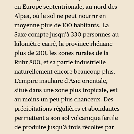
survivre.
en Europe septentrionale, au nord des
Alpes, où le sol ne peut nourrir en
Le
Lebensraum
ratzélien
moyenne plus de 100 habitants. La
désigne ainsi la quantité
Saxe compte jusqu’à 330 personnes au
d’espace dont un État aurait
kilomètre carré, la province rhénane
besoin pour assurer la survie
plus de 200, les zones rurales de la
de son peuple. Une quantité
Ruhr 800, et sa partie industrielle
qui dépendrait d’une part de
naturellement encore beaucoup plus.
la taille de ce peuple et
L’empire insulaire d’Asie orientale,
d’autre part de la nature de
situé dans une zone plus tropicale, est
cet espace — qui pourrait
au moins un peu plus chanceux. Des
s’avérer plus ou moins fertile
précipitations régulières et abondantes
et riche en ressources.
permettent à son sol volcanique fertile
de produire jusqu’à trois récoltes par