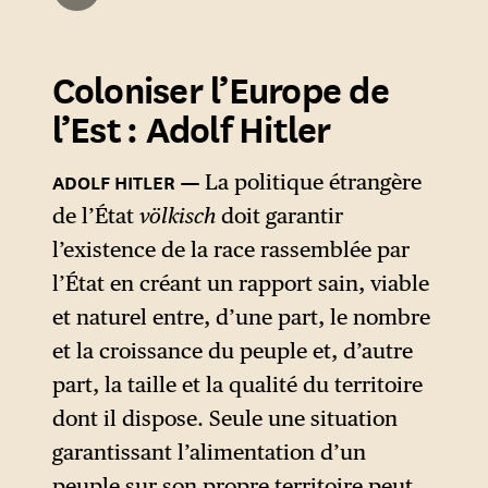
1922) selon qui « les États
forts et vigoureux n’ayant
Coloniser l’Europe de
qu’une faible aire de
souveraineté sont dominés
l’Est : Adolf Hitler
par l’impératif catégorique
d’élargir cette aire par la
ADOLF HITLER
La politique étrangère
colonisation, l’union avec
de l’État
völkisch
doit garantir
d’autres États, ou divers types
l’existence de la race rassemblée par
de conquêtes »
. Il
l’État en créant un rapport sain, viable
10
rencontre surtout un large
et naturel entre, d’une part, le nombre
écho dans l’Allemagne de
et la croissance du peuple et, d’autre
l’entre-deux-guerres,
part, la taille et la qualité du territoire
traumatisée par la défaite de
dont il dispose. Seule une situation
1918 et plus encore par le
garantissant l’alimentation d’un
« diktat » de 1919, qui se sont
peuple sur son propre territoire peut