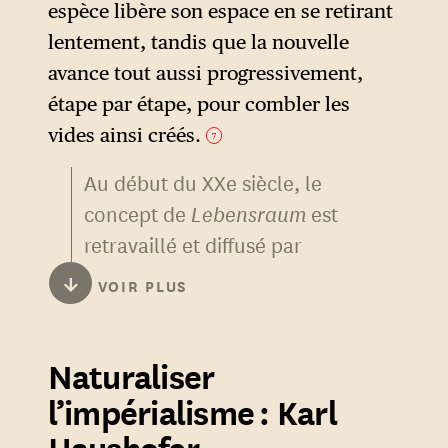
espèce libère son espace en se retirant
lentement, tandis que la nouvelle
avance tout aussi progressivement,
étape par étape, pour combler les
vides ainsi créés.
7
Au début du XXe siècle, le
concept de
Lebensraum
est
retravaillé et diffusé par
Friedrich Ratzel (1844-1904).
↓
VOIR PLUS
Zoologiste allemand devenu
géographe
, père fondateur
8
Naturaliser
de la « géographie politique »
(
Politische Geographie
),
l’impérialisme : Karl
Ratzel développe une
Haushofer