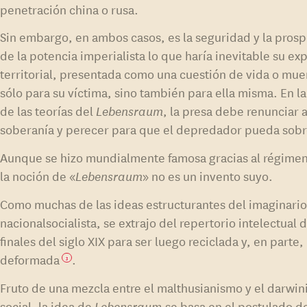
penetración china o rusa.
Sin embargo, en ambos casos, es la seguridad y la pros
de la potencia imperialista lo que haría inevitable su ex
territorial, presentada como una cuestión de vida o mue
sólo para su víctima, sino también para ella misma. En la
de las teorías del
Lebensraum
, la presa debe renunciar 
soberanía y perecer para que el depredador pueda sobre
Aunque se hizo mundialmente famosa gracias al régimen
la noción de «
Lebensraum
» no es un invento suyo.
Como muchas de las ideas estructurantes del imaginari
nacionalsocialista, se extrajo del repertorio intelectual 
finales del siglo XIX para ser luego reciclada y, en parte,
deformada
.
3
Fruto de una mezcla entre el malthusianismo y el darwi
social, la idea de
Lebensraum
se basa en el postulado d