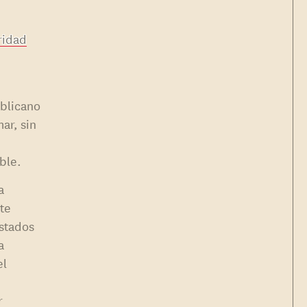
ridad
blicano
ar, sin
ble.
a
nte
Estados
a
el
r