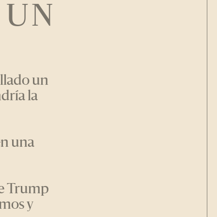
 UN
ollado un
dría la
en una
ce Trump
imos y