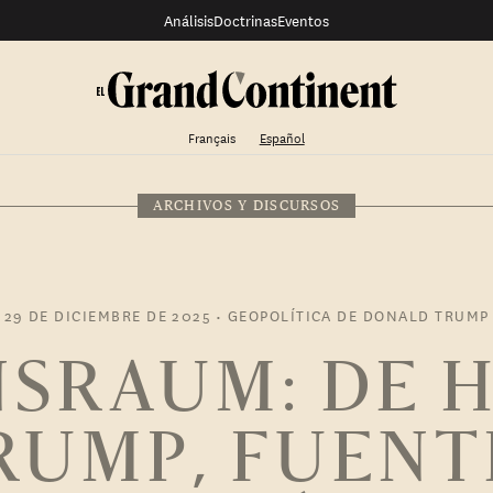
Análisis
Doctrinas
Eventos
Français
Español
ARCHIVOS Y DISCURSOS
29 DE DICIEMBRE DE 2025
•
GEOPOLÍTICA DE DONALD TRUMP
SRAUM: DE 
RUMP, FUENT