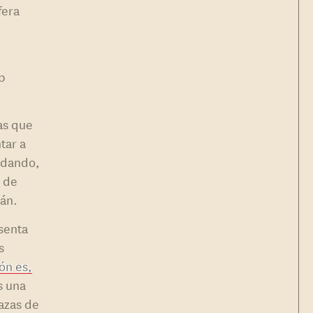
fera
mp
as que
tar a
idando,
d de
mán.
senta
s
ón es,
s una
nazas de