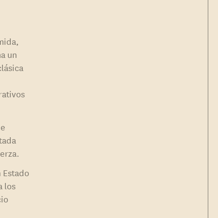
mida,
ma un
lásica
rativos
de
tada
erza.
n Estado
 los
cio