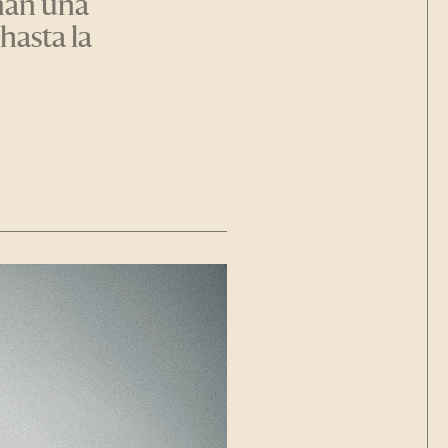
man una
hasta la