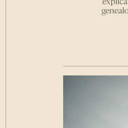
explic
genealo