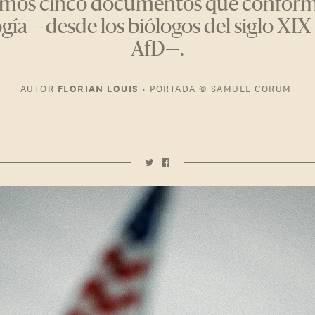
amos cinco documentos que confor
gía —desde los biólogos del siglo XIX 
AfD—.
AUTOR
•
PORTADA
© SAMUEL CORUM
FLORIAN LOUIS