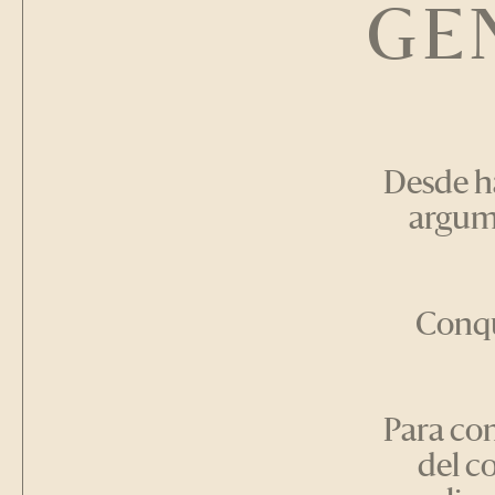
GE
Desde ha
argume
Conqu
Para co
del c