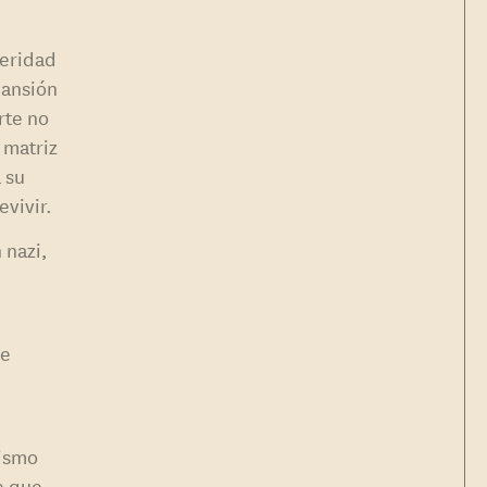
peridad
pansión
rte no
 matriz
a su
vivir.
 nazi,
o
de
nismo
e que,