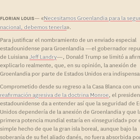
«
Necesitamos Groenlandia para la segu
nacional, debemos tenerla
».
Para justificar el nombramiento de un enviado especial
estadounidense para Groenlandia —el gobernador repu
de Luisiana
Jeff Landry
—, Donald Trump se limitó a afirm
explicarlo realmente, que, en su opinión, la anexión de
Groenlandia por parte de Estados Unidos era indispensa
Comprometido desde su regreso a la Casa Blanca con un
reafirmación agresiva de la doctrina Monroe
, el preside
estadounidense da a entender así que la seguridad de 
Unidos dependería de la anexión de Groenlandia y que l
primera potencia mundial estaría en «inseguridad» por 
simple hecho de que la gran isla boreal, aunque bajo la
soberanía de su fiel aliado danés, no fuera absorbida po