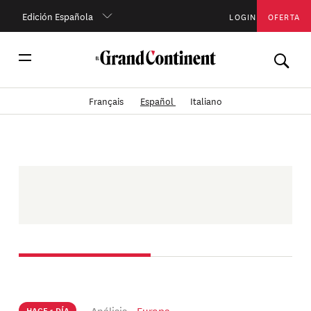
Edición Española
LOGIN
OFERTA
Français
Español
Italiano
Análisis
Europa
HACE 1 DÍA