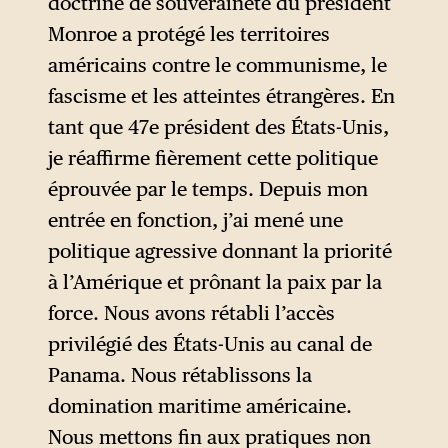
moyens de la faire appliquer :
doctrine de souveraineté du président
de nombreuses puissances
Monroe a protégé les territoires
européennes conservaient
américains contre le communisme, le
alors des colonies en
fascisme et les atteintes étrangères. En
Amérique. Durant des
tant que 47e président des États-Unis,
décennies, ces puissances ont
je réaffirme fièrement cette politique
continué à intervenir dans les
éprouvée par le temps. Depuis mon
affaires américaines sans que
entrée en fonction, j’ai mené une
les États-Unis ne puissent s’y
politique agressive donnant la priorité
opposer.
à l’Amérique et prônant la paix par la
force. Nous avons rétabli l’accès
Ce n’est qu’au XXe siècle que
privilégié des États-Unis au canal de
les États-Unis sont devenus la
Panama. Nous rétablissons la
« superpuissance » dont parle
domination maritime américaine.
ici Donald Trump — faisant
Nous mettons fin aux pratiques non