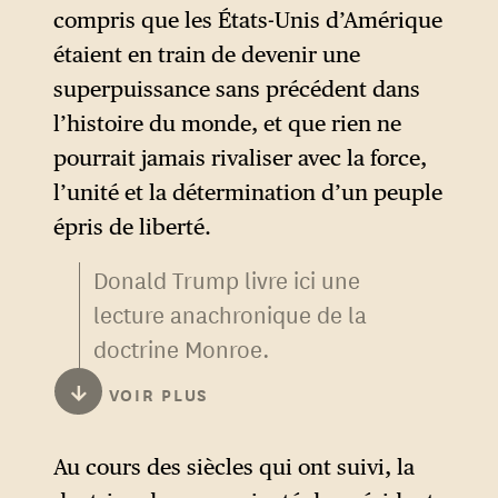
les ingérences proches,
compris que les États-Unis d’Amérique
autrement dit provenant des
étaient en train de devenir une
États-Unis eux-mêmes.
superpuissance sans précédent dans
l’histoire du monde, et que rien ne
pourrait jamais rivaliser avec la force,
l’unité et la détermination d’un peuple
épris de liberté.
Donald Trump livre ici une
lecture anachronique de la
doctrine Monroe.
↓
VOIR PLUS
Au moment où cette doctrine
a été énoncée, les États-Unis
étaient loin de disposer des
Au cours des siècles qui ont suivi, la