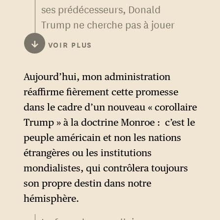
ses prédécesseurs, Donald
Trump ne cherche pas à jouer
sur l’ambiguïté permise par
↓
VOIR PLUS
l’adjectif anglais
american
: la
« souveraineté américaine »
Aujourd’hui, mon administration
qu’il célèbre est clairement
réaffirme fièrement cette promesse
celle des seuls États-Unis et
dans le cadre d’un nouveau « corollaire
non de l’ensemble du
Trump » à la doctrine Monroe : c’est le
continent américain. Ce sont
peuple américain et non les nations
la patrie, les intérêts et le
étrangères ou les institutions
bien-être des seuls citoyens
mondialistes, qui contrôlera toujours
états-uniens qui le
son propre destin dans notre
préoccupent.
hémisphère.