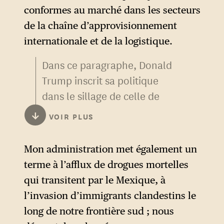
des recommandations du
conformes au marché dans les secteurs
président Monroe une réalité.
de la chaîne d’approvisionnement
internationale et de la logistique.
Dans ce paragraphe, Donald
Trump inscrit sa politique
dans le sillage de celle de
Theodore Roosevelt plus que
↓
VOIR PLUS
dans celui de James Monroe.
La « politique agressive » qu’il
Mon administration met également un
revendique fait en effet écho
terme à l’afflux de drogues mortelles
au « gros bâton » (
big stick
)
qui transitent par le Mexique, à
dont Roosevelt menaçait ceux
l’invasion d’immigrants clandestins le
qui prétendraient résister à la
long de notre frontière sud ; nous
puissance états-unienne.