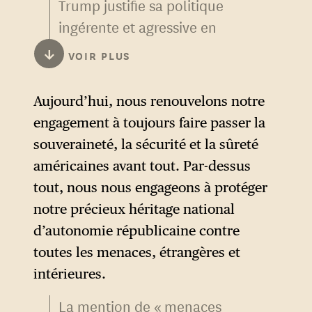
Trump justifie sa politique
ingérente et agressive en
Amérique latine en la
↓
VOIR PLUS
présentant comme découlant
des principes édictés en 1823
Aujourd’hui, nous renouvelons notre
par Monroe, qu’il assume de
engagement à toujours faire passer la
réinterpréter en lui adjoignant
souveraineté, la sécurité et la sûreté
ce qu’il appelle un « corollaire
américaines avant tout. Par-dessus
Trump ».
tout, nous nous engageons à protéger
notre précieux héritage national
d’autonomie républicaine contre
toutes les menaces, étrangères et
intérieures.
La mention de « menaces