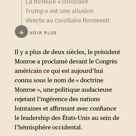
La formule « corollaire
Trump » est une allusion
directe au corollaire Roosevelt
de 1904. Dans les deux cas, il
↓
VOIR PLUS
s’agit d’infléchir la politique
étrangère états-unienne. Mais
Il y a plus de deux siècles, le président
de présenter ce changement
Monroe a proclamé devant le Congrès
non pas comme une
américain ce qui est aujourd’hui
nouveauté, mais comme une
connu sous le nom de « doctrine
simple actualisation, qui
Monroe », une politique audacieuse
découlerait de la doctrine
rejetant l’ingérence des nations
Monroe sans la remettre
lointaines et affirmant avec confiance
fondamentalement en cause.
le leadership des États-Unis au sein de
l’hémisphère occidental.