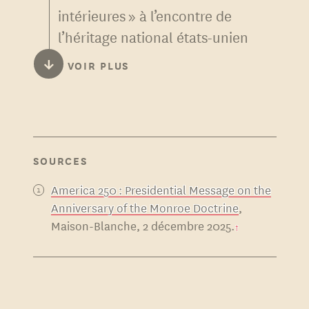
intérieures » à l’encontre de
l’héritage national états-unien
constitue une forme de
↓
VOIR PLUS
détournement de la doctrine
Monroe, qui était tournée vers
la prévention des menaces
non seulement extra-états-
SOURCES
uniennes, mais extra-
américaines. Donald Trump
America 250 : Presidential Message on the
tente ici d’utiliser la doctrine
Anniversary of the Monroe Doctrine
,
Maison-Blanche, 2 décembre 2025.
Monroe pour justifier sa
politique intérieure répressive
à l’égard de ses opposants.