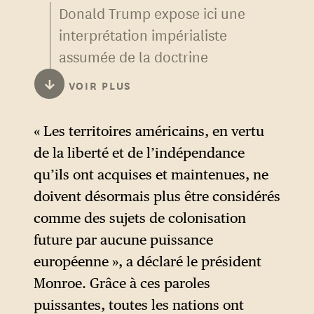
Donald Trump expose ici une
interprétation impérialiste
assumée de la doctrine
Monroe. Il ne cherche pas
↓
VOIR PLUS
comme certains de ses
prédécesseurs à la présenter
« Les territoires américains, en vertu
comme une opposition de
de la liberté et de l’indépendance
principe aux ingérences
qu’ils ont acquises et maintenues, ne
étrangères en Amérique : les
doivent désormais plus être considérés
seules qu’il dénonce sont
comme des sujets de colonisation
celles provenant des « nations
future par aucune puissance
lointaines », autrement dit
européenne », a déclaré le président
non américaines. C’est là une
Monroe. Grâce à ces paroles
manière de légitimer en creux
puissantes, toutes les nations ont