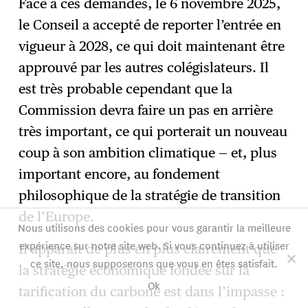
Face à ces demandes, le 6 novembre 2025,
le Conseil a accepté de reporter l’entrée en
vigueur à 2028, ce qui doit maintenant être
approuvé par les autres colégislateurs. Il
est très probable cependant que la
Commission devra faire un pas en arrière
très important, ce qui porterait un nouveau
coup à son ambition climatique — et, plus
important encore, au fondement
philosophique de la stratégie de transition
de l’Europe.
Nous utilisons des cookies pour vous garantir la meilleure
expérience sur notre site web. Si vous continuez à utiliser
Il apparaît de plus en plus clairement que
ce site, nous supposerons que vous en êtes satisfait.
la stratégie économique fondée sur la
Ok
tarification du carbone est dans l’impasse :