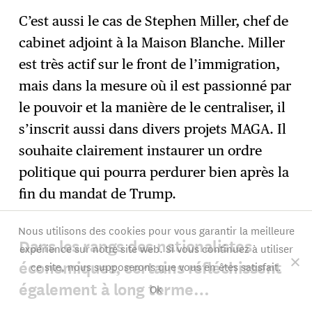
C’est aussi le cas de Stephen Miller, chef de
cabinet adjoint à la Maison Blanche. Miller
est très actif sur le front de l’immigration,
mais dans la mesure où il est passionné par
le pouvoir et la manière de le centraliser, il
s’inscrit aussi dans divers projets MAGA. Il
souhaite clairement instaurer un ordre
politique qui pourra perdurer bien après la
fin du mandat de Trump.
Nous utilisons des cookies pour vous garantir la meilleure
Dans les rangs des nationalistes
expérience sur notre site web. Si vous continuez à utiliser
économiques, certains réfléchissent
ce site, nous supposerons que vous en êtes satisfait.
également à long terme…
Ok