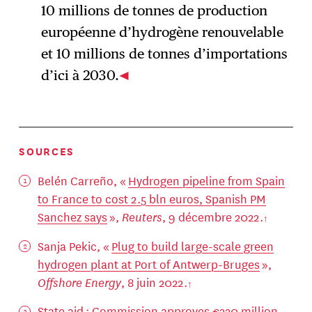
10 millions de tonnes de production
européenne d’hydrogène renouvelable
et 10 millions de tonnes d’importations
d’ici à 2030.
SOURCES
Belén Carreño, «
Hydrogen pipeline from Spain
to France to cost 2.5 bln euros, Spanish PM
Sanchez says
»,
Reuters
, 9 décembre 2022.
Sanja Pekic, «
Plug to build large-scale green
hydrogen plant at Port of Antwerp-Bruges
»,
Offshore Energy
, 8 juin 2022.
State aid : Commission approves €220 million