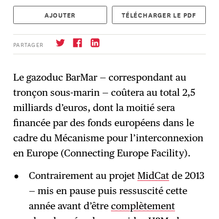
AJOUTER
TÉLÉCHARGER LE PDF
PARTAGER
Le gazoduc BarMar — correspondant au
tronçon sous-marin — coûtera au total 2,5
S'abonner
→
milliards d’euros, dont la moitié sera
financée par des fonds européens dans le
cadre du Mécanisme pour l’interconnexion
en Europe (Connecting Europe Facility).
Contrairement au projet
MidCat
de 2013
— mis en pause puis ressuscité cette
année avant d’être
complètement