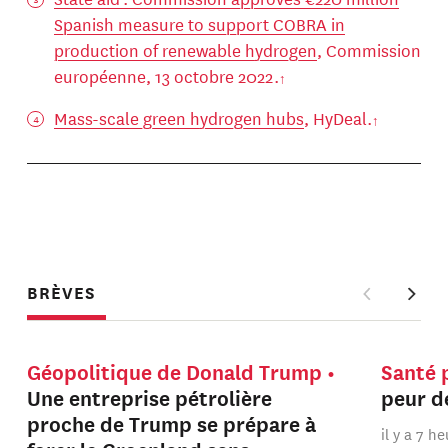
Spanish measure to support COBRA in
production of renewable hydrogen
, Commission
européenne, 13 octobre 2022.
Mass-scale green hydrogen hubs
, HyDeal.
BRÈVES
Géopolitique de Donald Trump
Santé 
Une entreprise pétrolière
peur de
proche de Trump se prépare à
il y a 7 h