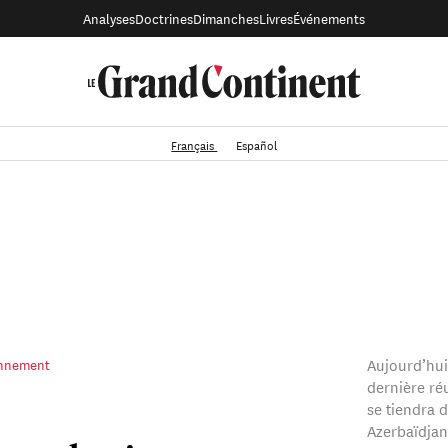
Analyses
Doctrines
Dimanches
Livres
Événements
Français
Español
Aujourd’hui,
onnement
dernière ré
se tiendra 
Azerbaïdjan