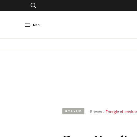
Menu
Brèves
Énergie et envir
IL Y A 2 ANS