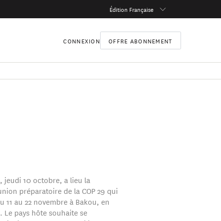
Édition Française
CONNEXION
OFFRE ABONNEMENT
 jeudi 10 octobre, a lieu la
union préparatoire de la COP 29 qui
du 11 au 22 novembre à Bakou, en
. Le pays hôte souhaite se