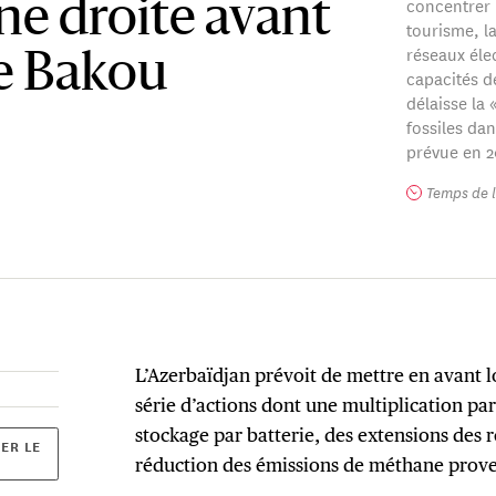
concentrer 
ne droite avant
tourisme, la
réseaux élec
e Bakou
capacités d
délaisse la 
fossiles da
prévue en 2
Temps de l
L’Azerbaïdjan prévoit de mettre en avant 
série d’actions dont une multiplication par
stockage par batterie, des extensions des 
ER LE
réduction des émissions de méthane prove