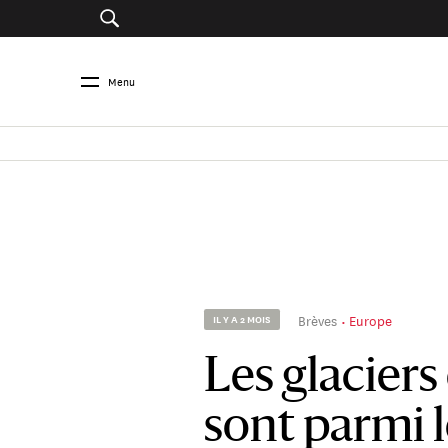
Menu
Brèves
Europe
IL Y A 2 MOIS
Les glacier
sont parmi l