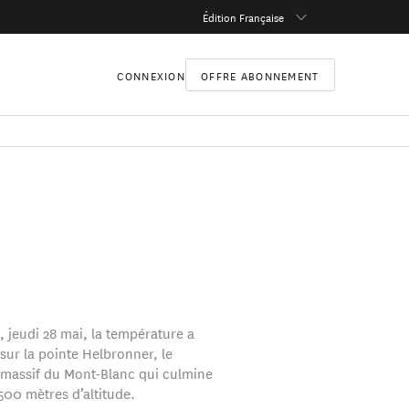
Édition Française
CONNEXION
OFFRE ABONNEMENT
, jeudi 28 mai, la température a
 sur la pointe Helbronner, le
massif du Mont-Blanc qui culmine
500 mètres d’altitude.