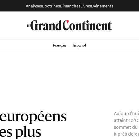
Analyses
Doctrines
Dimanches
Livres
Événements
Français
Español
Aujourd’hui
s européens
atteint 10°C
sommet du 
es plus
à près de 3 