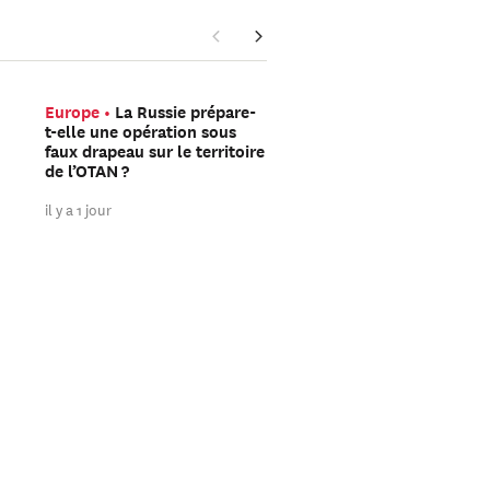
Europe
La Russie prépare-
Asie Intermédiaire
Qu
t-elle une opération sous
contient l’accord que l’
faux drapeau sur le territoire
et l’Oman seraient en t
de l’OTAN ?
de finaliser pour le tran
dans le détroit d’Ormuz
il y a 1 jour
il y a 2 jours