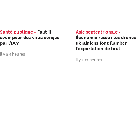
Santé publique
Faut-il
Asie septentrionale
avoir peur des virus conçus
Économie russe : les drones
par l’IA ?
ukrainiens font flamber
l’exportation de brut
il y a 4 heures
il y a 12 heures