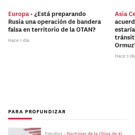
Europa
¿Está preparando
Asia C
Rusia una operación de bandera
acuerd
falsa en territorio de la OTAN?
estarí
tránsi
Hace 1 día
Ormuz
Hace 2 dí
PARA PROFUNDIZAR
Estudios
Doctrinas de la China de Xi