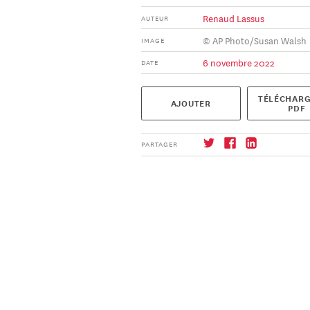
Renaud Lassus
AUTEUR
© AP Photo/Susan Walsh
IMAGE
6 novembre 2022
DATE
TÉLÉCHARG
AJOUTER
PDF
PARTAGER
S'abonner
→