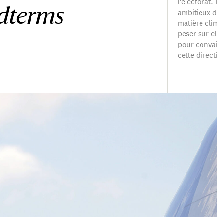
l'électorat
ambitieux d
dterms
matière clim
peser sur e
pour convai
cette direct