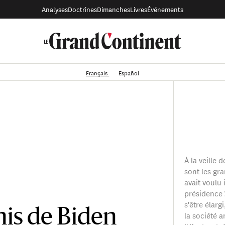
Analyses
Doctrines
Dimanches
Livres
Événements
Français
Español
À la veille
sont les gr
avait voulu
présidence 
s'être élarg
nis de Biden
la société a