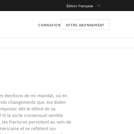
Édition Française
CONNEXION
OFFRE ABONNEMENT
 des élections de mi-mandat, où en
ands changements que Joe Biden
 impulser dès le début de sa
? Si le socle consensuel semble
i, les fractures persistent au sein de
méricaine et se reflètent sur