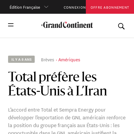
Édition Française
CONNEXION
OFFRE ABONNEMENT
Brèves
Amériques
IL Y A 8 ANS
Total préfère les
États-Unis à L’Iran
L’accord entre Total et Sempra Energy pour
développer l’exportation de GNL américain renforce
la position du groupe français aux États-Unis : les
opportunités dans le GNL américain justifient la