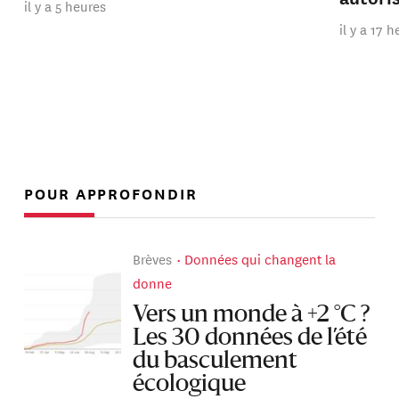
il y a 5 heures
il y a 17 
POUR APPROFONDIR
Brèves
Données qui changent la
donne
Vers un monde à +2 °C ?
Les 30 données de l’été
du basculement
écologique