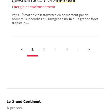
question l’accord UE-
Mercosur
Énergie et environnement
Paris. L’Amazonie est traversée en ce moment par de
nombreux incendies qui ravagent ainsi la plus grande forêt
tropicale …
1
2
3
4
5
Le Grand Continent
À propos