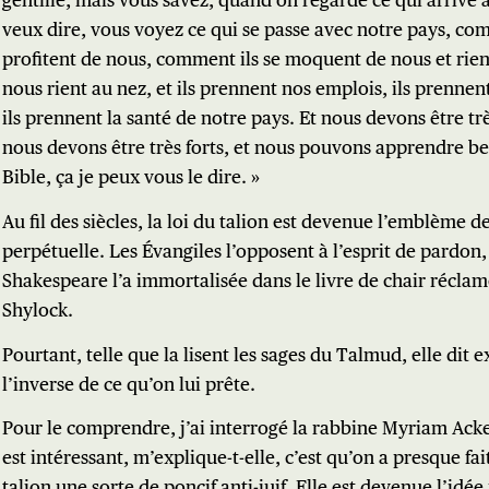
gentille, mais vous savez, quand on regarde ce qui arrive à
veux dire, vous voyez ce qui se passe avec notre pays, co
profitent de nous, comment ils se moquent de nous et rien
nous rient au nez, et ils prennent nos emplois, ils prennen
ils prennent la santé de notre pays. Et nous devons être tr
nous devons être très forts, et nous pouvons apprendre b
Bible, ça je peux vous le dire. »
Au fil des siècles, la loi du talion est devenue l’emblème 
perpétuelle. Les Évangiles l’opposent à l’esprit de pardon,
Shakespeare l’a immortalisée dans le livre de chair récla
Shylock.
Pourtant, telle que la lisent les sages du Talmud, elle dit
l’inverse de ce qu’on lui prête.
Pour le comprendre, j’ai interrogé la rabbine Myriam Ack
est intéressant, m’explique-t-elle, c’est qu’on a presque fait
talion une sorte de poncif anti-juif. Elle est devenue l’id