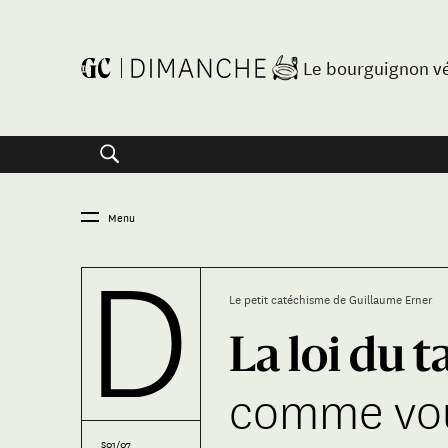
Le bourguignon v
Menu
Le petit catéchisme de Guillaume Erner
La loi du t
comme vou
S01/07