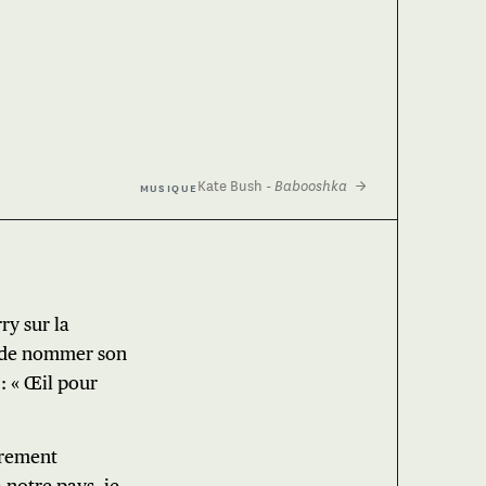
Kate Bush
-
→
Babooshka
MUSIQUE
ry sur la
 de nommer son
 : « Œil pour
ièrement