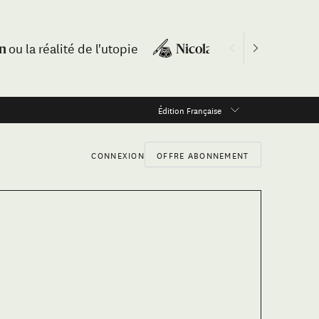
ou la réalité de l'utopie
À Rolan
on
Nicolas Mathieu
Édition Française
CONNEXION
OFFRE ABONNEMENT