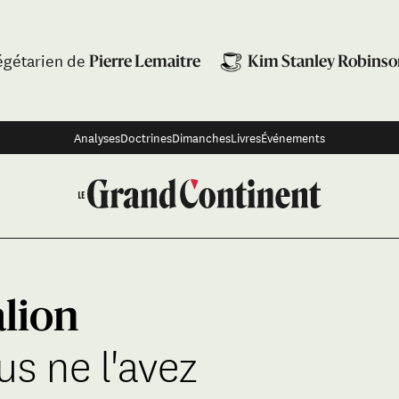
égétarien de
Pierre Lemaitre
Kim Stanley Robins
Analyses
Doctrines
Dimanches
Livres
Événements
alion
s ne l'avez