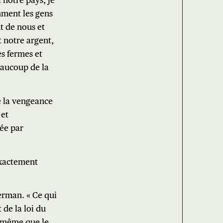
 notre pays, je
mment les gens
t de nous et
t notre argent,
ès fermes et
eaucoup de la
de la vengeance
 et
mée par
 exactement
erman. « Ce qui
 de la loi du
ée même que le