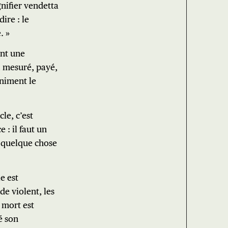
nifier vendetta
ire : le
. »
ent une
, mesuré, payé,
iniment le
le, c’est
 : il faut un
 quelque chose
e est
e violent, les
 mort est
é son