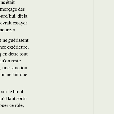
ns était
samorçage des
urd’hui, dit la
devrait essayer
meure. »
e ne guérissent
ance extérieure,
 en dette tout
qu’on reste
, une sanction
on ne fait que
 sur le bœuf
’il faut sortir
ouer ce rôle,