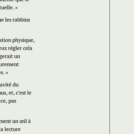
tuelle. »
e les rabbins
lation physique,
eux régler cela
igerait un
purement
s. »
ravité du
s, et, c’est le
ice, pas
ement un œil à
a lecture