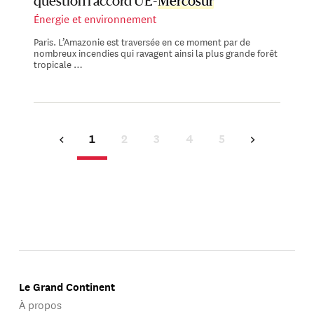
question l’accord UE-
Mercosur
Énergie et environnement
Paris. L’Amazonie est traversée en ce moment par de
nombreux incendies qui ravagent ainsi la plus grande forêt
tropicale …
1
2
3
4
5
Le Grand Continent
À propos