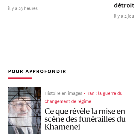
détroi
il y a 23 heures
il y a 2 jo
POUR APPROFONDIR
Histoire en images
Iran : la guerre du
changement de régime
Ce que révèle la mise en
scène des funérailles du
Khamenei