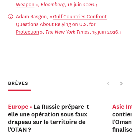
Weapon
»,
Bloomberg
, 16 juin 2026.
Adam Rasgon, «
Gulf Countries Confront
Questions About Relying on U.S. for
Protection
»,
The New York Times
, 15 juin 2026.
BRÈVES
Europe
La Russie prépare-t-
Asie I
elle une opération sous faux
contien
drapeau sur le territoire de
l’Oman
l’OTAN ?
finalis