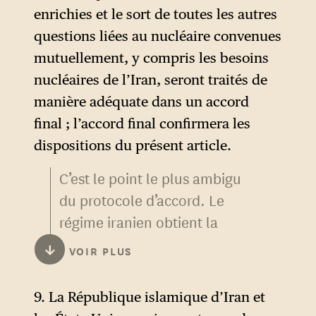
transformation d’une mise en
enrichies et le sort de toutes les autres
interprété ce passage en
échec tactique — avec la
questions liées au nucléaire convenues
insistant sur le fait que « cela
décapitation de sa classe
mutuellement, y compris les besoins
signifie que les États-Unis ont
dirigeante — en gain
nucléaires de l’Iran, seront traités de
accepté le principe de la
diplomatique et économique.
manière adéquate dans un accord
perception d’une redevance et
La version publiée par le
New
final ; l’accord final confirmera les
se sont contentés d’obtenir
York Times
ajoute :
dispositions du présent article.
une exonération de 60 jours
de la part de l’Iran » :
C’est le point le plus ambigu
La République islamique
du protocole d’accord. Le
d’Iran et les États-Unis
Dès la signature du présent
régime iranien obtient la
reconnaissent l’importance
protocole d’accord, la
possibilité d’indiquer qu’il
cruciale de la question de la
République islamique d’Iran
↓
VOIR PLUS
« affirme de nouveau » ne pas
levée des sanctions
prendra les dispositions
poursuivre un programme
susmentionnée et expriment
nécessaires, en mettant tout
9. La République islamique d’Iran et
nucléaire militaire, en
leur intention de traiter ces
en œuvre, pour assurer le