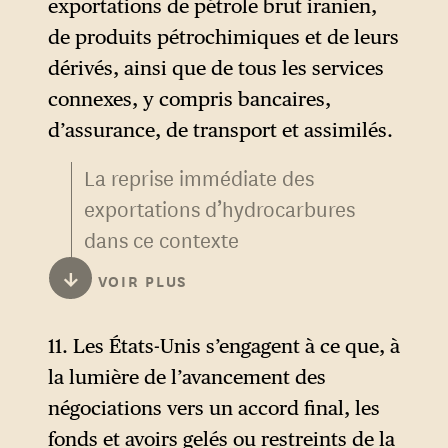
« oblitéré » les sites.
exportations de pétrole brut iranien,
délai de 30 jours. La
de produits pétrochimiques et de leurs
République islamique d’Iran
Le paragraphe 8 est celui qui
dérivés, ainsi que de tous les services
engagera un dialogue avec le
a le plus changé dans la
connexes, y compris bancaires,
Sultanat d’Oman afin de
version américaine, avec
d’assurance, de transport et assimilés.
définir l’administration future
l’ajout d’une mention de
et les services maritimes dans
La reprise immédiate des
l’engagement de l’Iran de
le détroit d’Ormuz, en
exportations d’hydrocarbures
diluer son uranium enrichi.
concertation avec les autres
dans ce contexte
Les détails techniques restent
États riverains du golfe
particulièrement favorable est
toutefois très succincts.
↓
VOIR PLUS
Persique, conformément au
un gain politique et
La République islamique
droit international applicable
économique net par rapport à
11. Les États-Unis s’engagent à ce que, à
d’Iran réaffirme qu’elle ne se
et aux droits souverains des
l’Iran sanctionné d’avant-
la lumière de l’avancement des
procurera ni ne développera
États côtiers du détroit
guerre.
négociations vers un accord final, les
d’armes nucléaires. Les États-
d’Ormuz.
fonds et avoirs gelés ou restreints de la
Unis et la République