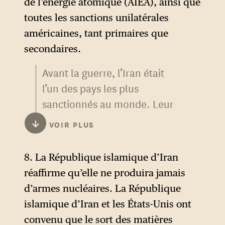
de l’énergie atomique (AIEA), ainsi que
même bénéficier de la hausse
toutes les sanctions unilatérales
des prix sur les marchés
américaines, tant primaires que
mondiaux.
secondaires.
Dans la version dévoilée par
Avant la guerre, l’Iran était
le responsable américain sous
l’un des pays les plus
couvert d’anonymat, au
New
sanctionnés au monde. Leur
York Times
, ce paragraphe est
levée intégrale dépasse donc
↓
VOIR PLUS
légèrement modifié et devient
le statu quo ante et constitue
plus favorable à l’Iran, dans le
un gain économique de
8. La République islamique d’Iran
sens où Washington accepte
premier ordre, point central
réaffirme qu’elle ne produira jamais
que le droit de péage ne
des demandes du régime
d’armes nucléaires. La République
s’applique pas uniquement
iranien, qui peut mettre en
islamique d’Iran et les États-Unis ont
pendant les 60 jours. L’agence
avant sa capacité de
convenu que le sort des matières
de presse iranienne avait déjà