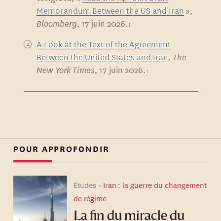
Memorandum Between the US and Iran
»,
négociations en vue d’un
Bloomberg
, 17 juin 2026.
accord final portant
uniquement sur les articles
A Look at the Text of the Agreement
Between the United States and Iran
,
The
restants.
New York Times
, 17 juin 2026.
POUR APPROFONDIR
Études
Iran : la guerre du changement
de régime
La fin du miracle du