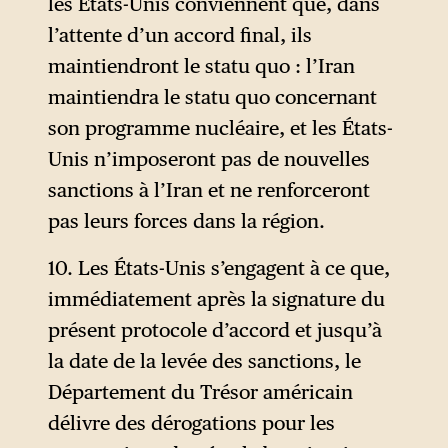
les États-Unis conviennent que, dans
contredisant donc l’autre objet
questions sans délai dans le
passage en toute sécurité des
l’attente d’un accord final, ils
de guerre. À noter : le
cadre des négociations afin
navires commerciaux, sans
maintiendront le statu quo : l’Iran
préambule du JCPOA
de parvenir à un accord
frais et pour une durée de 60
maintiendra le statu quo concernant
indiquait déjà : « L’Iran
mutuel à ce sujet.
jours seulement, du golfe
son programme nucléaire, et les États-
réaffirme qu’en aucun cas il ne
Persique vers la mer d’Oman,
Unis n’imposeront pas de nouvelles
cherchera à mettre au point
et inversement. Le trafic des
sanctions à l’Iran et ne renforceront
ou à acquérir des armes
navires commerciaux
pas leurs forces dans la région.
nucléaires. » À noter
débutera immédiatement et,
également qu’en réaffirmant
10. Les États-Unis s’engagent à ce que,
compte tenu de la nécessité
une position ancienne, le
immédiatement après la signature du
de lever les obstacles
régime indique que le devenir
présent protocole d’accord et jusqu’à
techniques et militaires ainsi
de l’uranium enrichi à 60 %
la date de la levée des sanctions, le
que de procéder au déminage
reste « à traiter », alors que
Département du Trésor américain
par la République islamique
Washington affirmait avoir
délivre des dérogations pour les
d’Iran, sera rétabli dans un