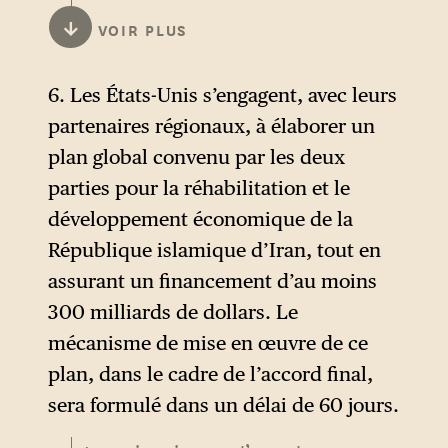
d’Ormuz. Comme on l’a
↓
VOIR PLUS
documenté avec notre
Observatoire de la bataille
6. Les États-Unis s’engagent, avec leurs
d’Ormuz
, depuis le début de
partenaires régionaux, à élaborer un
la guerre contre l’Iran le 28
plan global convenu par les deux
février, au moins 37 navires
parties pour la réhabilitation et le
civils (pétroliers, porte-
développement économique de la
conteneurs et autres cargos)
République islamique d’Iran, tout en
ont été attaqués dans le
assurant un financement d’au moins
détroit d’Ormuz, ce qui a
300 milliards de dollars. Le
conduit à une baisse
mécanisme de mise en œuvre de ce
historique de la circulation
plan, dans le cadre de l’accord final,
maritime : de 160 navires
sera formulé dans un délai de 60 jours.
transitant par le détroit le 27