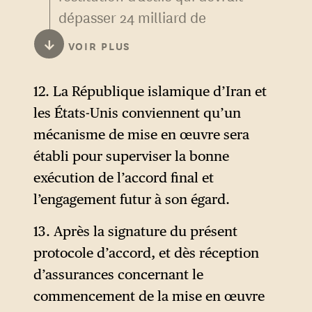
ainsi que d’autres sujets
dépasser 24 milliard de
définis d’un commun accord
dollars serait un gain massif
↓
VOIR PLUS
et liés aux besoins nucléaires
pour le régime et son système
de la République islamique
clientélaire durement mis à
12. La République islamique d’Iran et
d’Iran, sur la base du cadre
l’épreuve par la guerre.
les États-Unis conviennent qu’un
statutaire qui sera arrêté
mécanisme de mise en œuvre sera
dans l’accord final. L’accord
établi pour superviser la bonne
final confirmera les
exécution de l’accord final et
dispositions du présent
l’engagement futur à son égard.
paragraphe. Les États-Unis et
la République islamique
13. Après la signature du présent
d’Iran reconnaissent
protocole d’accord, et dès réception
l’importance cruciale des
d’assurances concernant le
questions nucléaires
commencement de la mise en œuvre
susmentionnées et expriment