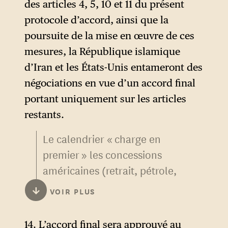
des articles 4, 5, 10 et 11 du présent
leur intention de traiter ces
protocole d’accord, ainsi que la
questions sans délai dans le
poursuite de la mise en œuvre de ces
cadre des négociations afin
mesures, la République islamique
de parvenir à un accord
d’Iran et les États-Unis entameront des
mutuel à ce sujet.
négociations en vue d’un accord final
portant uniquement sur les articles
restants.
Le calendrier « charge en
premier » les concessions
américaines (retrait, pétrole,
avoirs) avant l’accord définitif,
↓
VOIR PLUS
ce qui avantage grandement
la partie iranienne.
14. L’accord final sera approuvé au