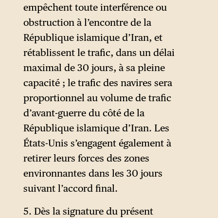
nucléaire. Pour mémoire, les
empêchent toute interférence ou
négociations qui ont porté de
obstruction à l’encontre de la
l’accord intérimaire (le Joint
République islamique d’Iran, et
Plan of Action du 24
rétablissent le trafic, dans un délai
novembre 2013) à accord sur
maximal de 30 jours, à sa pleine
le nucléaire signé à Vienne, le
capacité ; le trafic des navires sera
14 juillet 2015, avaient pris
proportionnel au volume de trafic
environ 600 jours.
d’avant-guerre du côté de la
République islamique d’Iran. Les
États-Unis s’engagent également à
retirer leurs forces des zones
environnantes dans les 30 jours
suivant l’accord final.
5. Dès la signature du présent