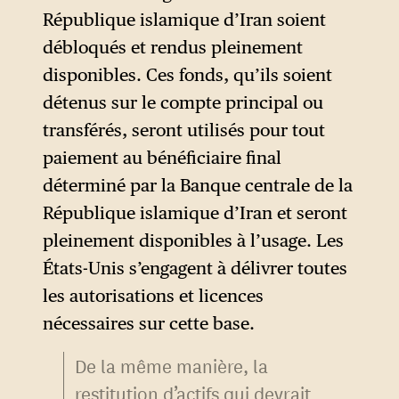
République islamique d’Iran soient
islamique d’Iran sont
débloqués et rendus pleinement
convenus de régler le sort des
disponibles. Ces fonds, qu’ils soient
matières enrichies stockées
détenus sur le compte principal ou
selon un mécanisme qui sera
transférés, seront utilisés pour tout
défini d’un commun accord,
paiement au bénéficiaire final
conformément au calendrier
déterminé par la Banque centrale de la
mentionné au paragraphe 7,
République islamique d’Iran et seront
la méthode minimale
pleinement disponibles à l’usage. Les
consistant en une dilution
États-Unis s’engagent à délivrer toutes
isotopique sur site sous la
les autorisations et licences
supervision de l’AIEA. Les
nécessaires sur cette base.
deux parties sont également
convenues d’examiner la
De la même manière, la
question de l’enrichissement
restitution d’actifs qui devrait