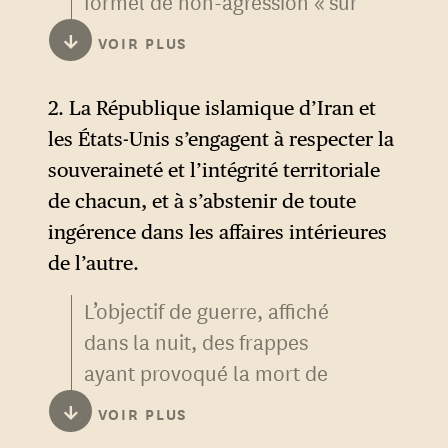
formel de non-agression « sur
tous les fronts », qui engage
↓
VOIR PLUS
les États-Unis à freiner les
actions d’Israël. C’est l’un des
2. La République islamique d’Iran et
points les plus importants et
les États-Unis s’engagent à respecter la
le régime iranien a obtenu
souveraineté et l’intégrité territoriale
beaucoup en le faisant
de chacun, et à s’abstenir de toute
intégrer au premier point du
ingérence dans les affaires intérieures
protocole. Cela signifierait la
de l’autre.
subordination de Tel-Aviv, ce
L’objectif de guerre, affiché
que le gouvernement
dans la nuit, des frappes
Netanyahou rejette, non pas
ayant provoqué la mort de
tant aux États-Unis qu’à l’Iran,
plusieurs figures centrales de
qui négocie directement avec
↓
VOIR PLUS
l’appareil d’État, était le
les États-Unis des points en