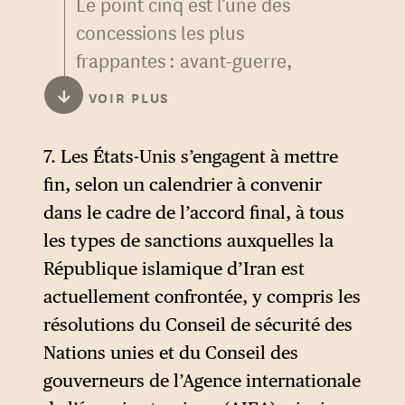
Le point cinq est l’une des
février, à 11 par jour en
concessions les plus
moyenne au cours du mois
frappantes : avant-guerre,
d’avril. Depuis le 13 avril,
l’Iran n’avait aucune
l’armée américaine appliquait
↓
VOIR PLUS
perspective de financement
un blocus maritime dans la
extérieur de cette ampleur.
mer d’Arabie sur les navires
7. Les États-Unis s’engagent à mettre
partant ou rejoignant les ports
fin, selon un calendrier à convenir
iraniens, à l’exclusion du trafic
dans le cadre de l’accord final, à tous
dans le golfe Persique et le
les types de sanctions auxquelles la
golfe d’Oman, tentant de
République islamique d’Iran est
parer un effet de la guerre :
actuellement confrontée, y compris les
depuis le 28 février, Téhéran a
résolutions du Conseil de sécurité des
pu maintenir ses exportations
Nations unies et du Conseil des
de brut — à destination de la
gouverneurs de l’Agence internationale
Chine principalement — et