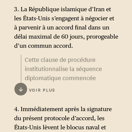
changement de régime. La
lien avec la souveraineté
3. La République islamique d’Iran et
reconnaissance du respect de
israélienne.
les États-Unis s’engagent à négocier et
« la souveraineté et l’intégrité
à parvenir à un accord final dans un
territoriale » est un gain
délai maximal de 60 jours, prorogeable
politique direct pour le régime
d’un commun accord.
iranien, obtenu malgré des
Cette clause de procédure
pertes massives au sein de sa
institutionnalise la séquence
classe dirigeante.
diplomatique commencée
avec médiation pakistanaise
↓
VOIR PLUS
et qatarie, en fixant un délai
— 60 jours — qui paraît
4. Immédiatement après la signature
extrêmement serré pour
du présent protocole d’accord, les
affronter la question
États-Unis lèvent le blocus naval et