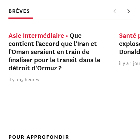
BRÈVES
Asie Intermédiaire
Que
Santé 
contient l’accord que l’Iran et
explos
l’Oman seraient en train de
Donal
finaliser pour le transit dans le
il y a 1 jo
détroit d’Ormuz ?
il y a 13 heures
POUR APPROFONDIR