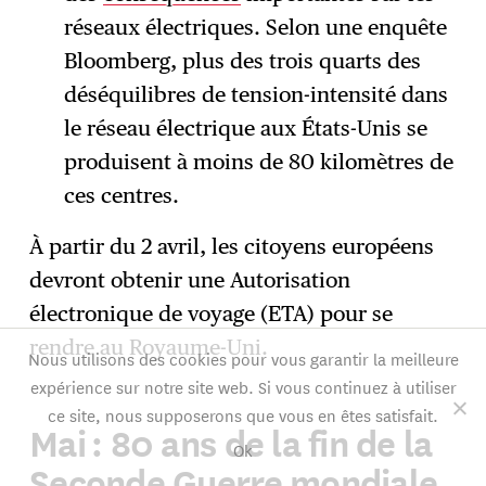
réseaux électriques. Selon une enquête
Bloomberg, plus des trois quarts des
déséquilibres de tension-intensité dans
le réseau électrique aux États-Unis se
produisent à moins de 80 kilomètres de
ces centres.
À partir du 2 avril, les citoyens européens
devront obtenir une Autorisation
électronique de voyage (ETA) pour se
rendre au Royaume-Uni.
Nous utilisons des cookies pour vous garantir la meilleure
expérience sur notre site web. Si vous continuez à utiliser
ce site, nous supposerons que vous en êtes satisfait.
Mai : 80 ans de la fin de la
Ok
Seconde Guerre mondiale