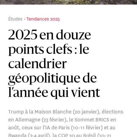
Études
Tendances 2025
2025 en douze
points clefs : le
calendrier
géopolitique de
l’année qui vient
Trump à la Maison Blanche (20 janvier), élections
en Allemagne (23 février), le Sommet BRICS en
août, ceux sur l’IA de Paris (10-11 février) et au
Rwanda (3-4 avril), la COP 30 au Brésil (10-21