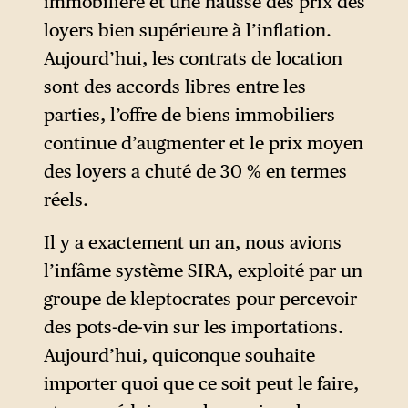
immobilière et une hausse des prix des
essentiels, affaiblissement de
loyers bien supérieure à l’inflation.
la protection des travailleurs,
Aujourd’hui, les contrats de location
autorisation des
sont des accords libres entre les
privatisations, etc. Ce décret a
parties, l’offre de biens immobiliers
été complété au mois de juin
continue d’augmenter et le prix moyen
par l’approbation
des loyers a chuté de 30 % en termes
parlementaire de la loi
Bases
réels.
y Puntos de Partida para la
Libertad de los Argentinos
,
Il y a exactement un an, nous avions
contenant près de 250 articles
l’infâme système SIRA, exploité par un
introduisant d’importantes
groupe de kleptocrates pour percevoir
réformes économiques —
des pots-de-vin sur les importations.
visant à faciliter les
Aujourd’hui, quiconque souhaite
privatisations notamment —
importer quoi que ce soit peut le faire,