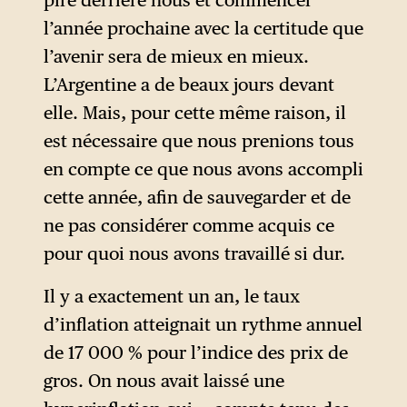
inférieur à celui de novembre
pire derrière nous et commencer
dans laquelle on retrouve
2023. Contrairement à ce
l’année prochaine avec la certitude que
l’opposition doctrinaire de
qu’affirme Milei, la récession
l’avenir sera de mieux en mieux.
Milei aux politiques étatiques
n’est donc pas encore
L’Argentine a de beaux jours devant
de lutte contre les stéréotypes
terminée.
elle. Mais, pour cette même raison, il
et inégalités de genre.
est nécessaire que nous prenions tous
Ce passage du discours
en compte ce que nous avons accompli
annonce la suite : une
cette année, afin de sauvegarder et de
accumulation de données
ne pas considérer comme acquis ce
macroéconomiques, réelles
pour quoi nous avons travaillé si dur.
pour certaines, partiales ou
farfelues pour d’autres. C’est
Il y a exactement un an, le taux
le cas, par exemple, du taux
d’inflation atteignait un rythme annuel
d’inflation de 17 000 % :
de 17 000 % pour l’indice des prix de
celui-ci était en réalité, il y a
gros. On nous avait laissé une