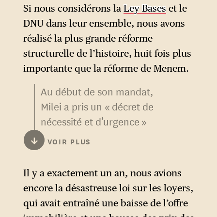
Si nous considérons la
Ley Bases
et le
DNU dans leur ensemble, nous avons
réalisé la plus grande réforme
structurelle de l’histoire, huit fois plus
importante que la réforme de Menem.
Au début de son mandat,
Milei a pris un « décret de
nécessité et d’urgence »
(DNU) qui visait à modifier ou
↓
VOIR PLUS
abroger plus de 300 normes :
suppression de l’encadrement
Il y a exactement un an, nous avions
des loyers, fin de
encore la désastreuse loi sur les loyers,
l’intervention de l’État pour
qui avait entraîné une baisse de l’offre
protéger les prix de produits