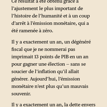
1989 et 1990, avoisinant des
Ce résultat a été obtenu grâce à
taux de 3000 %. Cette crise
l’ajustement le plus important de
économique a notamment
l’histoire de l’humanité et à un coup
poussé le président radical
d’arrêt à l’émission monétaire, qui a
Raúl Alfonsín à avancer
été ramenée à zéro.
l’élection présidentielle au 14
Il y a exactement un an, un dégénéré
mai 1989, et à faire gagner le
fiscal que je ne nommerai pas
candidat péroniste Carlos
imprimait 13 points de PIB en un an
Menem.
pour gagner une élection — sans se
2001 fait référence à la crise
soucier de l’inflation qu’il allait
politique, économique et
générer. Aujourd’hui, l’émission
sociale de décembre 2001. Le
monétaire n’est plus qu’un mauvais
slogan des manifestations
souvenir.
massives dans la rue était
Il y a exactement un an, la dette envers