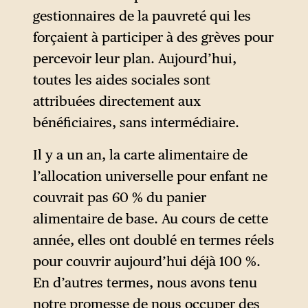
également censés pouvoir
gestionnaires de la pauvreté qui les
être facturés à ses
forçaient à participer à des grèves pour
organisateurs. Ces mesures,
percevoir leur plan. Aujourd’hui,
difficiles à mettre en œuvre,
toutes les aides sociales sont
n’ont en réalité été appliquées
attribuées directement aux
qu’à la marge par les forces de
bénéficiaires, sans intermédiaire.
l’ordre. Il en va de même du
projet de loi qui prévoyait,
Il y a un an, la carte alimentaire de
pour tout rassemblement de
l’allocation universelle pour enfant ne
trois personnes ou plus sur la
couvrait pas 60 % du panier
voie publique, une obligation
alimentaire de base. Au cours de cette
de déclaration préalable
année, elles ont doublé en termes réels
auprès du ministère de la
pour couvrir aujourd’hui déjà 100 %.
Sécurité — projet abandonné
En d’autres termes, nous avons tenu
par la suite.
notre promesse de nous occuper des