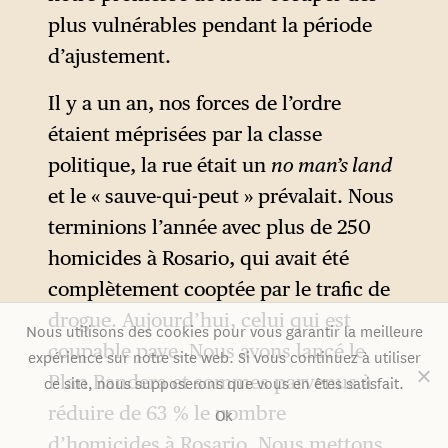
plus vulnérables pendant la période
Ces éléments partiels visant à
d’ajustement.
limiter les expressions
politiques sur la voie publique
Il y a un an, nos forces de l’ordre
n’en ont pas moins alimenté
étaient méprisées par la classe
un phénomène de
politique, la rue était un
no man’s land
« spectacularisation » de la
et le « sauve-qui-peut » prévalait. Nous
répression, qui a sans doute
terminions l’année avec plus de 250
contribué à limiter les
homicides à Rosario, qui avait été
mouvements sociaux au cours
complètement cooptée par le trafic de
de l’année écoulée.
drogue. Aujourd’hui, celui qui est
Nous utilisons des cookies pour vous garantir la meilleure
L’Argentine a par ailleurs
coupable paye. Nous avons lancé le
expérience sur notre site web. Si vous continuez à utiliser
connu une recrudescence des
Plan Bandera et sommes parvenus à
ce site, nous supposerons que vous en êtes satisfait.
violences policières visant les
réduire de 63 % le nombre
Ok
manifestants pendant l’année
d’homicides à Rosario. Nous mettons