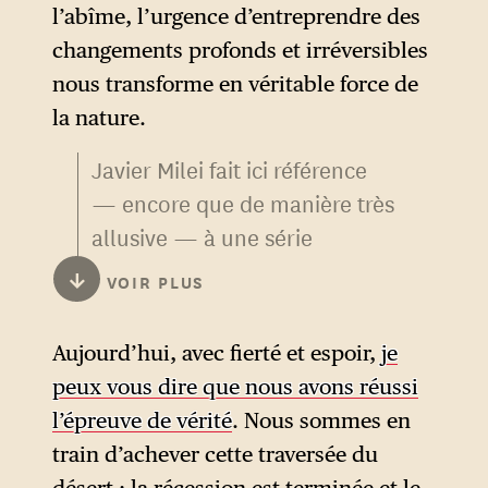
l’abîme, l’urgence d’entreprendre des
changements profonds et irréversibles
nous transforme en véritable force de
la nature.
Javier Milei fait ici référence
— encore que de manière très
allusive — à une série
d’indicateurs économiques et
↓
VOIR PLUS
sociaux qui constituent — à
côté de la baisse de l’inflation
Aujourd’hui, avec fierté et espoir,
je
sur laquelle il s’étendra, sans
peux vous dire que nous avons réussi
surprise, davantage — des
l’épreuve de vérité
. Nous sommes en
éléments centraux de son
train d’achever cette traversée du
bilan actuel. En un an, le taux
désert : la récession est terminée et le