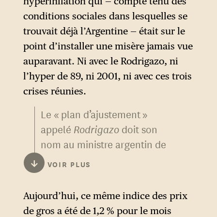
un an, d’environ 250 % — un
hyperinflation qui — compte tenu des
chiffre déjà extrêmement
conditions sociales dans lesquelles se
élevé par ailleurs. Le chiffre
trouvait déjà l’Argentine — était sur le
de 17 000 % était en réalité
point d’installer une misère jamais vue
utilisé par Milei, il y a un an,
auparavant. Ni avec le Rodrigazo, ni
comme prédiction
l’hyper de 89, ni 2001, ni avec ces trois
apocalyptique de ce qui
crises réunies.
arriverait au pays si son
Le « plan d’ajustement »
programme radical n’était pas
appelé
Rodrigazo
doit son
appliqué. Ce chiffre est
nom au ministre argentin de
maintenant utilisé pour
l’économie, Celestino Rodrigo
↓
VOIR PLUS
décrire une situation qui n’a,
(1915-1987), qui l’avait
dans les faits, jamais existé.
annoncé le 4 juin 1975 —
Aujourd’hui, ce même indice des prix
pendant la présidence de
de gros a été de 1,2 % pour le mois