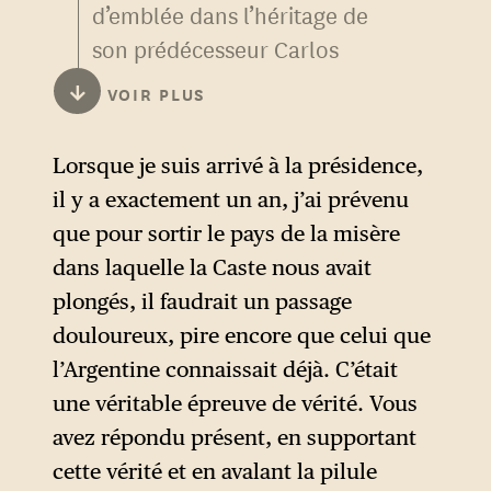
d’emblée dans l’héritage de
autant que les personnes
son prédécesseur Carlos
bénéficiant de prestations
Menem. Péroniste, celui-ci a
sociales.
↓
VOIR PLUS
dirigé l’Argentine entre 1989 et
D’entrée de jeu, la prise de
2009. Son mandat est marqué
Lorsque je suis arrivé à la présidence,
parole du président prend
par une réforme massive de
il y a exactement un an, j’ai prévenu
donc des tonalités offensives.
l’État, impliquant de multiples
que pour sortir le pays de la misère
privatisations d’entreprises
dans laquelle la Caste nous avait
publiques, et la mise en place
plongés, il faudrait un passage
de la « convertibilité », une
douloureux, pire encore que celui que
politique monétaire
l’Argentine connaissait déjà. C’était
instaurant une parité du peso
une véritable épreuve de vérité. Vous
et du dollar. Ces politiques
avez répondu présent, en supportant
s’accompagnent de
cette vérité et en avalant la pilule
retentissantes affaires de