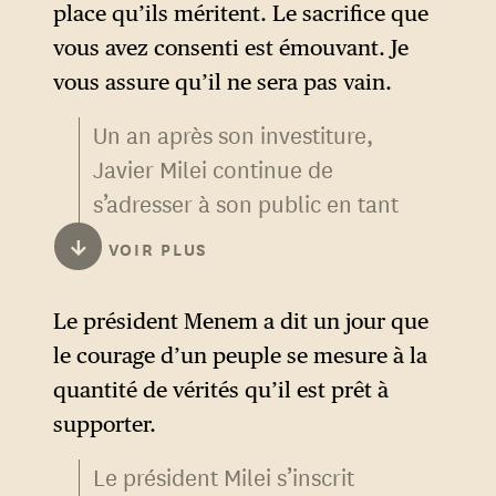
place qu’ils méritent. Le sacrifice que
vous avez consenti est émouvant. Je
vous assure qu’il ne sera pas vain.
Un an après son investiture,
Javier Milei continue de
s’adresser à son public en tant
que leader partisan, en
↓
VOIR PLUS
mobilisant un registre de
discours agonistique. Son
Le président Menem a dit un jour que
propos distingue ainsi les
le courage d’un peuple se mesure à la
« bonnes gens » et la
quantité de vérités qu’il est prêt à
« Caste », terme qui vise à
supporter.
vilipender les politiciens et
Le président Milei s’inscrit
politiciennes traditionnels