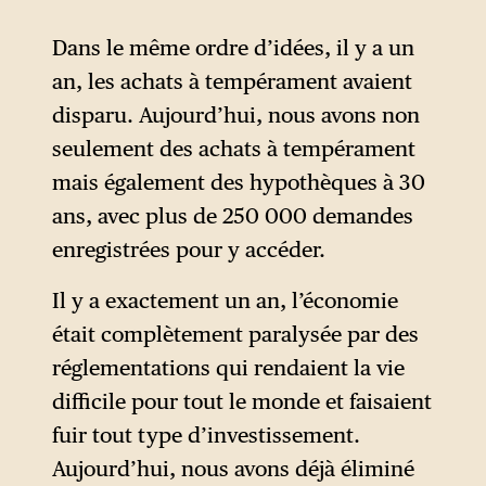
de l’économiste faisant valoir
Dans le même ordre d’idées, il y a un
une « expertise » dans les
an, les achats à tempérament avaient
médias et cherchant par là à
disparu. Aujourd’hui, nous avons non
se distinguer des politiciens
seulement des achats à tempérament
professionnels. Ses saillies
mais également des hypothèques à 30
habituelles se mélangent
ans, avec plus de 250 000 demandes
donc fréquemment, dans son
enregistrées pour y accéder.
discours, à une présentation
quelque peu aride — et avec
Il y a exactement un an, l’économie
un débit de parole très élevé
était complètement paralysée par des
— de données et de théories
réglementations qui rendaient la vie
économiques exposées sur un
difficile pour tout le monde et faisaient
ton professoral.
fuir tout type d’investissement.
Aujourd’hui, nous avons déjà éliminé