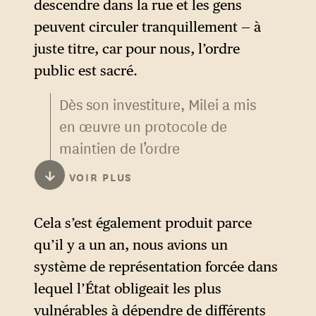
descendre dans la rue et les gens
peuvent circuler tranquillement — à
juste titre, car pour nous, l’ordre
public est sacré.
Dès son investiture, Milei a mis
en œuvre un protocole de
maintien de l’ordre
extrêmement restrictif. Les
↓
VOIR PLUS
manifestations sur la voie
publique obstruant la
Cela s’est également produit parce
circulation sont, en principe,
qu’il y a un an, nous avions un
interdites ; les coûts associés
système de représentation forcée dans
au maintien de l’ordre lors
lequel l’État obligeait les plus
d’une manifestation sont
vulnérables à dépendre de différents