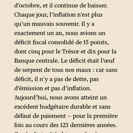
María Estela Martínez de
d’octobre, et il continue de baisser.
Perón. Le plan cherchait à
Chaque jour, l’inflation n’est plus
supprimer la « distorsion »
qu’un mauvais souvenir. Il y a
des prix relatifs en mettant en
exactement un an, nous avions un
place une série de mesures de
déficit fiscal consolidé de 15 points,
choc qui ont provoqué une
dont cinq pour le Trésor et dix pour la
augmentation de l’inflation de
Banque centrale. Le déficit était l’œuf
24 % en 1974 à 182 % en 1975,
de serpent de tous nos maux : car sans
marquant le début d’une
déficit, il n’y a pas de dette, pas
décennie et demie de taux
d’émission et pas d’inflation.
d’inflation supérieurs à 100 %
Aujourd’hui, nous avons atteint un
par an.
excédent budgétaire durable et sans
« L’hyper de 89 » désigne
défaut de paiement — pour la première
l’hyperinflation argentine de
fois au cours des 123 dernières années.