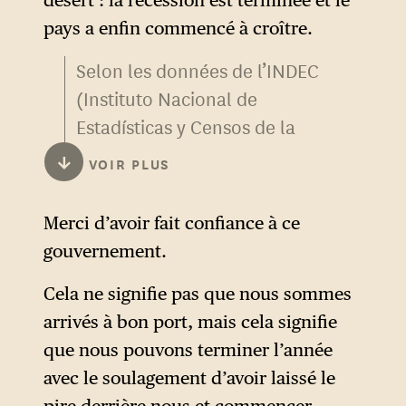
de pauvreté a bondi de 40 à
pays a enfin commencé à croître.
près de 53 %, le taux
Selon les données de l’INDEC
d’indigence de 12 à 18 %, et la
(Instituto Nacional de
récession s’est aggravée,
Estadísticas y Censos de la
passant de –1,3 % en 2023 à
República Argentina), l’activité
des prévisions de –3,8 % en
↓
VOIR PLUS
économique a en effet
2024.
commencé à reprendre à
Merci d’avoir fait confiance à ce
Ce bilan est malgré tout
partir du mois de juin.
gouvernement.
assumé, et revendiqué
Néanmoins, cette reprise de
comme une potion amère
la croissance est irrégulière —
Cela ne signifie pas que nous sommes
forgeant le caractère. Le tout
elle a de nouveau baissé en
arrivés à bon port, mais cela signifie
est accompagné d’une
septembre — et le PIB
que nous pouvons terminer l’année
valorisation d’ordre
argentin reste aujourd’hui
avec le soulagement d’avoir laissé le
masculiniste de la « force »,