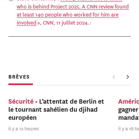
who is behind Project 2025. A CNN review found
at least 140 people who worked for him are
involved
»,
CNN
, 11 juillet 2024.
BRÈVES
Sécurité
L’attentat de Berlin et
Améri
le tournant sahélien du djihad
gagner
européen
manda
il y a 12 heures
il y a 18 