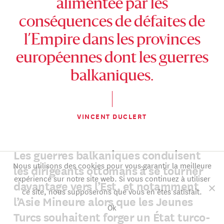
alimentée par les
conséquences de défaites de
l’Empire dans les provinces
européennes dont les guerres
balkaniques.
VINCENT DUCLERT
Les guerres balkaniques conduisent
Nous utilisons des cookies pour vous garantir la meilleure
les dirigeants ottomans à se tourner
expérience sur notre site web. Si vous continuez à utiliser
davantage vers l’Est, et notamment
ce site, nous supposerons que vous en êtes satisfait.
l’Asie Mineure alors que les Jeunes
Ok
Turcs souhaitent forger un État turco-