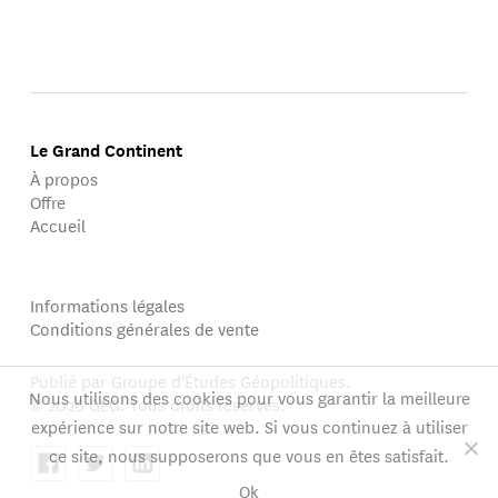
Le Grand Continent
À propos
Offre
Accueil
Informations légales
Conditions générales de vente
Publié par Groupe d'Études Géopolitiques.
Nous utilisons des cookies pour vous garantir la meilleure
© 2026 GEG. Tous droits réservés.
expérience sur notre site web. Si vous continuez à utiliser
ce site, nous supposerons que vous en êtes satisfait.
Ok