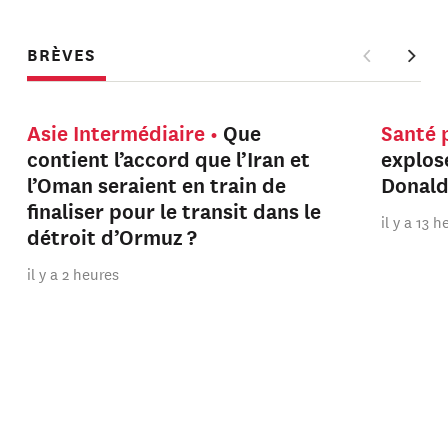
BRÈVES
Asie Intermédiaire
Que
Santé 
contient l’accord que l’Iran et
explos
l’Oman seraient en train de
Donal
finaliser pour le transit dans le
il y a 13 
détroit d’Ormuz ?
il y a 2 heures