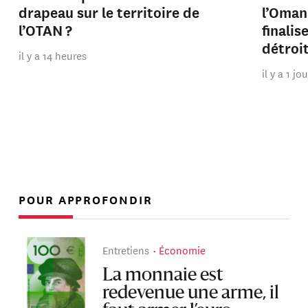
drapeau sur le territoire de
l’Oman
l’OTAN ?
finalis
détroi
il y a 14 heures
il y a 1 jo
POUR APPROFONDIR
Entretiens
Économie
La monnaie est
redevenue une arme, il