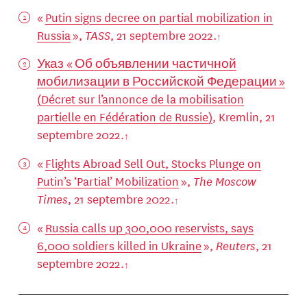
«
Putin signs decree on partial mobilization in
Russia
»,
TASS
, 21 septembre 2022.
Указ « Об объявлении частичной
мобилизации в Российской Федерации »
(Décret sur l’annonce de la mobilisation
partielle en Fédération de Russie)
, Kremlin, 21
septembre 2022.
«
Flights Abroad Sell Out, Stocks Plunge on
Putin’s ‘Partial’ Mobilization
»,
The Moscow
Times
, 21 septembre 2022.
«
Russia calls up 300,000 reservists, says
6,000 soldiers killed in Ukraine
»,
Reuters
, 21
septembre 2022.