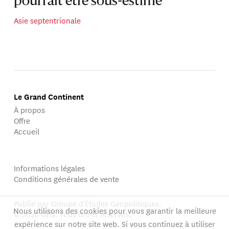
pourrait être sous-estimé
Asie septentrionale
Le Grand Continent
À propos
Offre
Accueil
Informations légales
Conditions générales de vente
Publié par Groupe d'Études Géopolitiques.
Nous utilisons des cookies pour vous garantir la meilleure
© 2026 GEG. Tous droits réservés.
expérience sur notre site web. Si vous continuez à utiliser