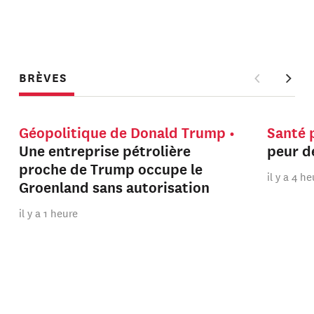
BRÈVES
Géopolitique de Donald Trump
Santé 
Une entreprise pétrolière
peur de
proche de Trump occupe le
il y a 4 h
Groenland sans autorisation
il y a 1 heure