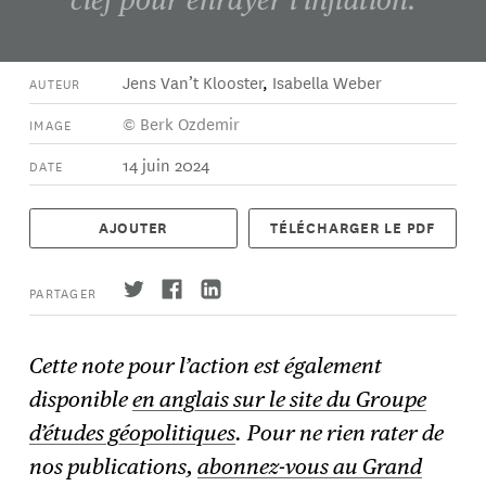
Jens Van’t Klooster
,
Isabella Weber
AUTEUR
© Berk Ozdemir
IMAGE
14 juin 2024
DATE
AJOUTER
TÉLÉCHARGER LE PDF
PARTAGER
Cette note pour l’action est également
disponible
en anglais sur le site du Groupe
S'abonner
→
d’études géopolitiques
.
Pour ne rien rater de
nos publications,
abonnez-vous au Grand