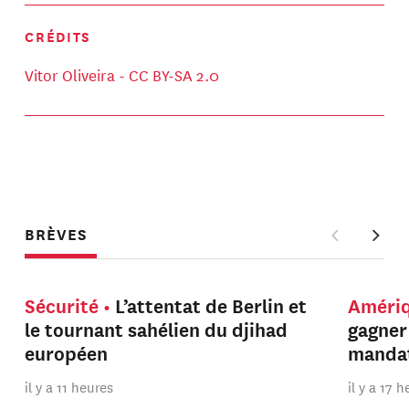
CRÉDITS
Vitor Oliveira - CC BY-SA 2.0
BRÈVES
Sécurité
L’attentat de Berlin et
Améri
le tournant sahélien du djihad
gagner
européen
manda
il y a 11 heures
il y a 17 