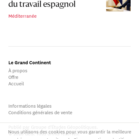
du travail espagnol
Méditerranée
Le Grand Continent
À propos
Offre
Accueil
Informations légales
Conditions générales de vente
Publié par Groupe d'Études Géopolitiques.
Nous utilisons des cookies pour vous garantir la meilleure
© 2026 GEG. Tous droits réservés.