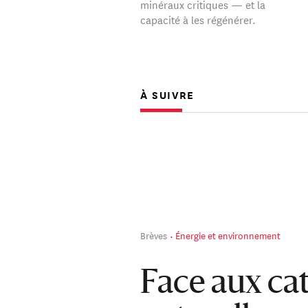
minéraux critiques — et la
capacité à les régénérer.
À SUIVRE
Brèves
Énergie et environnement
Face aux ca