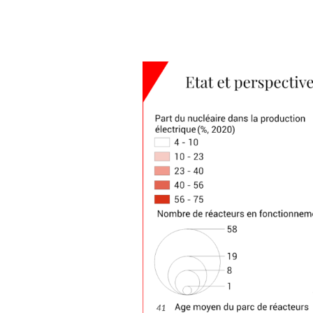
S'abonner
→