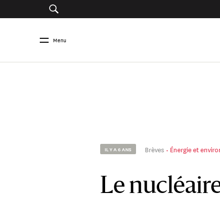
Menu
Brèves
Énergie et envi
IL Y A 6 ANS
Le nucléair