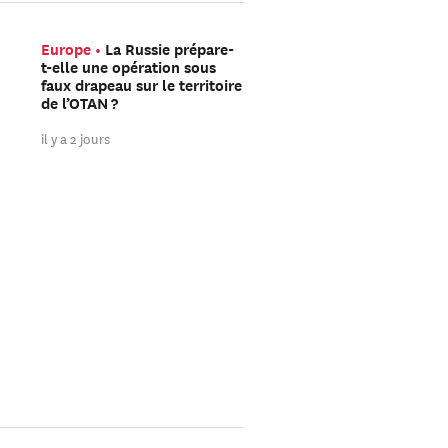
Europe
La Russie prépare-
Asie Intermédiaire
Qu
t-elle une opération sous
contient l’accord que l’
faux drapeau sur le territoire
et l’Oman seraient en t
de l’OTAN ?
de finaliser pour le tran
dans le détroit d’Ormuz
il y a 2 jours
il y a 3 jours