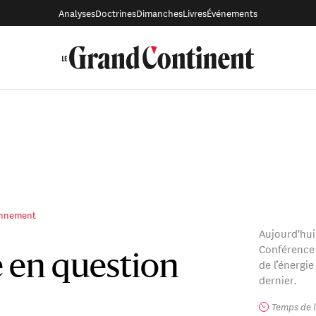
Analyses
Doctrines
Dimanches
Livres
Événements
ronnement
Aujourd'hui
Conférence 
e en question
de l’énergi
dernier.
Temps de l