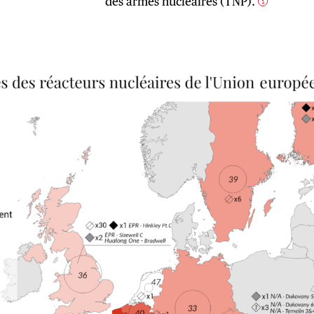
des armes nucléaires (TNP).
1