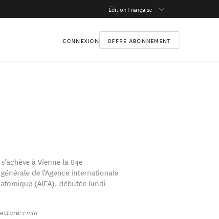
Édition Française
CONNEXION
OFFRE ABONNEMENT
 s’achève à Vienne la 64e
générale de l’Agence internationale
e atomique (AIEA), débutée lundi
ecture: 1 min