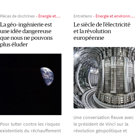
Pièces de doctrines
Énergie et environnement
Entretiens
Énergie et environnement
La géo-ingénierie est
Le siècle de l’électricité
une idée dangereuse
et la révolution
que nous ne pouvons
européenne
plus éluder
Une conversation fleuve avec
Pour lutter contre les risques
le président de Vinci sur la
existentiels du réchauffement
révolution géopolitique et