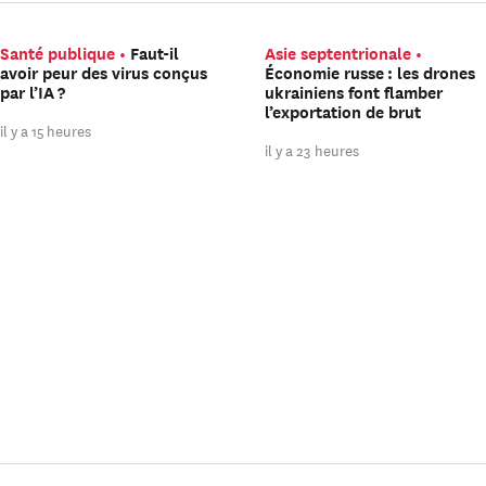
Santé publique
Faut-il
Asie septentrionale
avoir peur des virus conçus
Économie russe : les drones
par l’IA ?
ukrainiens font flamber
l’exportation de brut
il y a 15 heures
il y a 23 heures