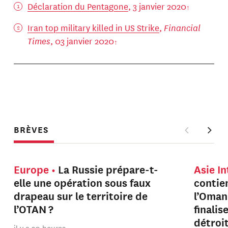
Déclaration du Pentagone
, 3 janvier 2020
Iran top military killed in US Strike
,
Financial
Times
, 03 janvier 2020
BRÈVES
Europe
La Russie prépare-t-
Asie I
elle une opération sous faux
contien
drapeau sur le territoire de
l’Oman
l’OTAN ?
finalis
détroi
il y a 20 heures