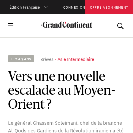
Édition Française
CONNEXION
OFFRE ABONNEMENT
Brèves
Asie Intermédiaire
IL Y A 7 ANS
Vers une nouvelle
escalade au Moyen-
Orient ?
Le général Ghassem Soleimani, chef de la branche
Al-Qods des Gardiens de la Révolution iranien a été