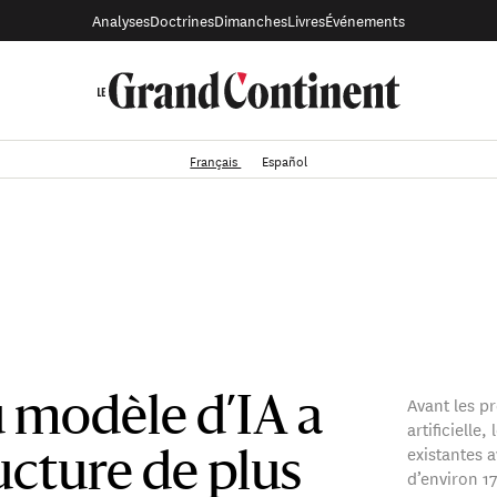
Analyses
Doctrines
Dimanches
Livres
Événements
Français
Español
Avant les p
 modèle d’IA a
artificielle
existantes a
ructure de plus
d’environ 1