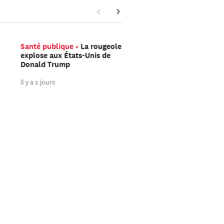
Santé publique
La rougeole
Sécurité
L’attentat de
explose aux États-Unis de
Berlin et le tournant
Donald Trump
sahélien du djihad eur
il y a 2 jours
il y a 3 jours