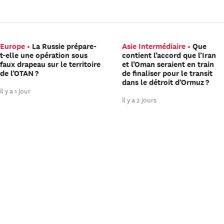
Europe
La Russie prépare-
Asie Intermédiaire
Que
t-elle une opération sous
contient l’accord que l’Iran
faux drapeau sur le territoire
et l’Oman seraient en train
de l’OTAN ?
de finaliser pour le transit
dans le détroit d’Ormuz ?
il y a 1 jour
il y a 2 jours