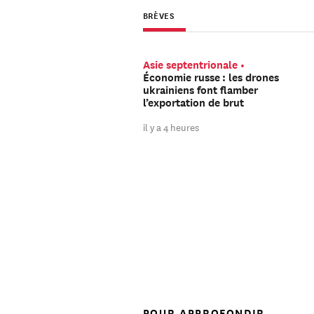
BRÈVES
Asie septentrionale
Économie russe : les drones
ukrainiens font flamber
l’exportation de brut
il y a 4 heures
POUR APPROFONDIR