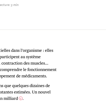
ecture: 3 min
ielles dans l’organisme : elles
 participent au système
la contraction des muscles…
x comprendre le fonctionnement
loppement de médicaments.
ons que quelques dizaines de
xistantes estimées. Un nouvel
un milliard
.
1