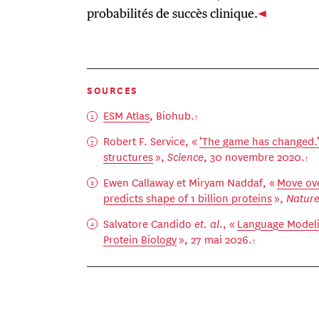
probabilités de succès clinique.
SOURCES
ESM Atlas
, Biohub.
Robert F. Service, «
‘The game has changed.’ 
structures
»,
Science
, 30 novembre 2020.
Ewen Callaway et Miryam Naddaf, «
Move ove
predicts shape of 1 billion proteins
»,
Natur
Salvatore Candido
et. al
., «
Language Modeli
Protein Biology
», 27 mai 2026.