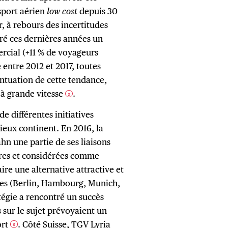
sport aérien
low cost
depuis 30
ir, à rebours des incertitudes
stré ces dernières années un
rcial (+11 % de voyageurs
entre 2012 et 2017, toutes
entuation de cette tendance,
 à grande vitesse
.
3
de différentes initiatives
ieux continent. En 2016, la
n une partie de ses liaisons
aires et considérées comme
ire une alternative attractive et
nes (Berlin, Hambourg, Munich,
tégie a rencontré un succès
s sur le sujet prévoyaient un
ort
. Côté Suisse, TGV Lyria
5