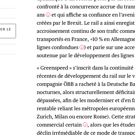
confronté à la concurrence accrue du tran
ans
et qui affiche sa confiance en l’aven
1
créées par le Brexit. Le rail a ainsi enregi
ER LE
accroissement continu de son trafic comme
transportés en France, +10 % en Allemagne 
lignes confondues
) et parie sur une acc
2
soutenue par le développement des lignes
« Greenspeed » s’inscrit dans la continuité 
récentes de développement du rail sur le v
compagnie ÖBB a racheté à la Deutsche Bah
nocturnes, alors structurellement déficit
dépassées, afin de les moderniser et d’en fa
rentable reliant les métropoles européen
Zurich, Milan ou encore Rome). Cette stra
commercial certain
, alors que les étude
4
déclin irrémédiable de ce mode de transp