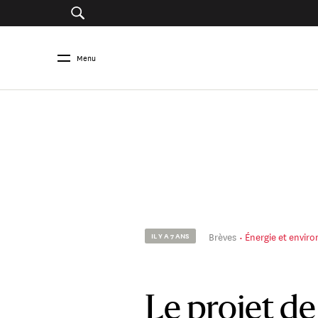
Menu
Brèves
Énergie et envir
IL Y A 7 ANS
Le projet de