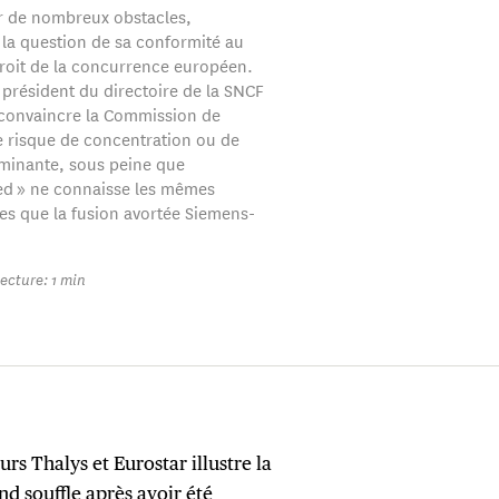
r de nombreux obstacles,
a question de sa conformité au
roit de la concurrence européen.
président du directoire de la SNCF
 convaincre la Commission de
e risque de concentration ou de
minante, sous peine que
ed » ne connaisse les mêmes
s que la fusion avortée Siemens-
ecture: 1 min
rs Thalys et Eurostar illustre la
d souffle après avoir été