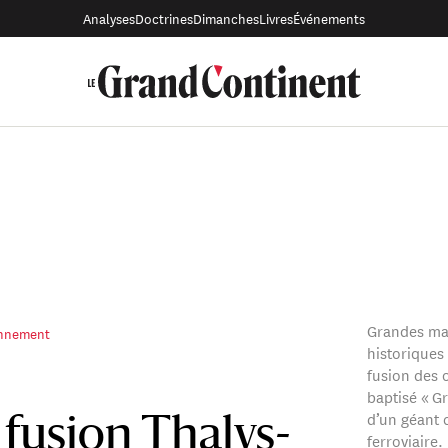
Analyses
Doctrines
Dimanches
Livres
Événements
Grandes ma
onnement
historiques
fusion des 
baptisé « G
d’un géant 
 fusion Thalys-
ferroviaire.