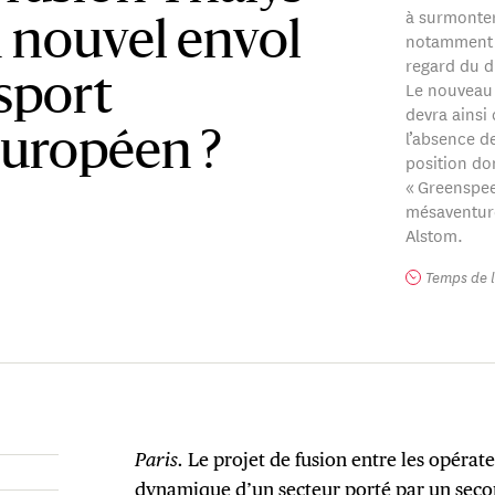
à surmonte
n nouvel envol
notamment l
regard du d
sport
Le nouveau 
devra ainsi
l’absence d
européen ?
position do
« Greenspe
mésaventure
Alstom.
Temps de l
Paris.
Le projet de fusion entre les opérateu
dynamique d’un secteur porté par un secon