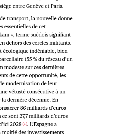
iège entre Genève et Paris.
de transport, la nouvelle donne
 essentielles de cet
kam », terme suédois signifiant
en dehors des cercles militants.
êt écologique indéniable, bien
 parcellaire (55 % du réseau d’un
n modeste sur ces dernières
ents de cette opportunité, les
de modernisation de leur
’une vétusté consécutive à un
 la dernière décennie. En
nsacrer 86 milliards d’euros
 ce sont 27,7 milliards d’euros
 d’ici 2028
. L’Espagne a
8
a moitié des investissements