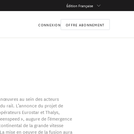
Édition Française
CONNEXION
OFFRE ABONNEMENT
nœuvres au sein des acteurs
 du rail. L’annonce du projet de
opérateurs Eurostar et Thalys,
reenspeed », augure de l’émergence
continental de la grande vitesse
 La mise en oeuvre de la fusion aura