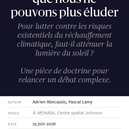
pouvons plus éluder
Pour lutter contre les risques
existentiels du réchauffement
climatique, faut-il atténuer la
lumière du soleil ?
Une pièce de doctrine pour
relancer un débat complexe.
Adrien Abecassis
,
Pascal Lamy
AUTEUR
© AP/NASA, Centre spatial Johnson
IMAGE
23 juin 2026
DATE