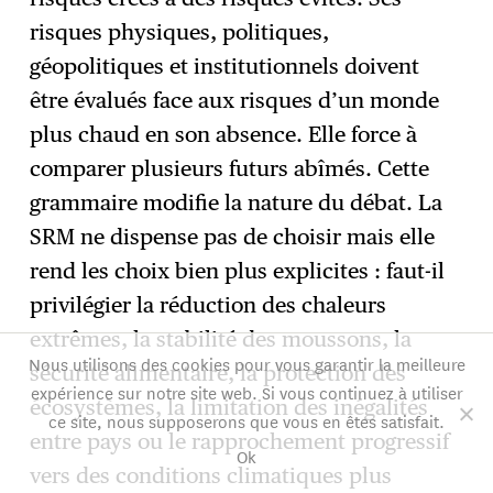
risques physiques, politiques,
géopolitiques et institutionnels doivent
être évalués face aux risques d’un monde
plus chaud en son absence. Elle force à
comparer plusieurs futurs abîmés. Cette
grammaire modifie la nature du débat. La
SRM ne dispense pas de choisir mais elle
rend les choix bien plus explicites : faut-il
privilégier la réduction des chaleurs
extrêmes, la stabilité des moussons, la
Nous utilisons des cookies pour vous garantir la meilleure
sécurité alimentaire, la protection des
expérience sur notre site web. Si vous continuez à utiliser
écosystèmes, la limitation des inégalités
ce site, nous supposerons que vous en êtes satisfait.
entre pays ou le rapprochement progressif
Ok
vers des conditions climatiques plus