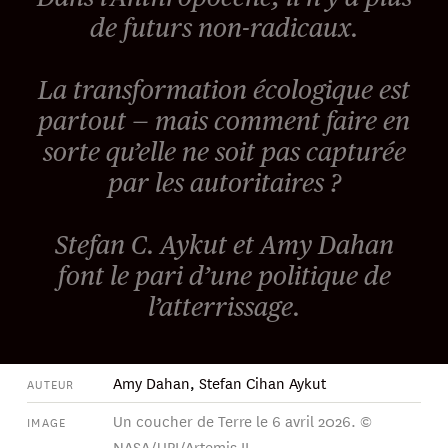
de futurs non-radicaux.
La transformation écologique est
partout — mais comment faire en
sorte qu’elle ne soit pas capturée
par les autoritaires ?
Stefan C. Aykut et Amy Dahan
font le pari d’une politique de
l’atterrissage.
Amy Dahan
,
Stefan Cihan Aykut
AUTEUR
Un coucher de Terre le 6 avril 2026. ©
IMAGE
NASA/UPI/Artemis II