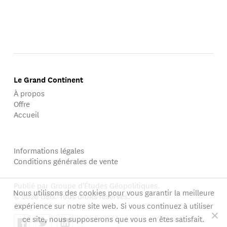
Le Grand Continent
À propos
Offre
Accueil
Informations légales
Conditions générales de vente
Publié par Groupe d'Études Géopolitiques.
Nous utilisons des cookies pour vous garantir la meilleure
© 2026 GEG. Tous droits réservés.
expérience sur notre site web. Si vous continuez à utiliser
ce site, nous supposerons que vous en êtes satisfait.