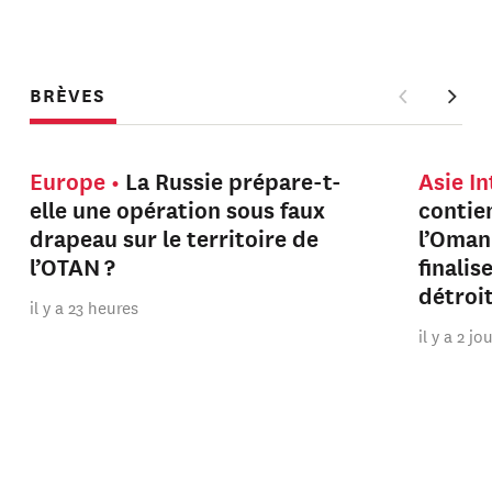
BRÈVES
Europe
La Russie prépare-t-
Asie I
elle une opération sous faux
contien
drapeau sur le territoire de
l’Oman
l’OTAN ?
finalis
détroi
il y a 23 heures
il y a 2 jo