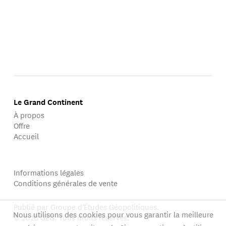
Le Grand Continent
À propos
Offre
Accueil
Informations légales
Conditions générales de vente
Publié par Groupe d'Études Géopolitiques.
Nous utilisons des cookies pour vous garantir la meilleure
© 2026 GEG. Tous droits réservés.