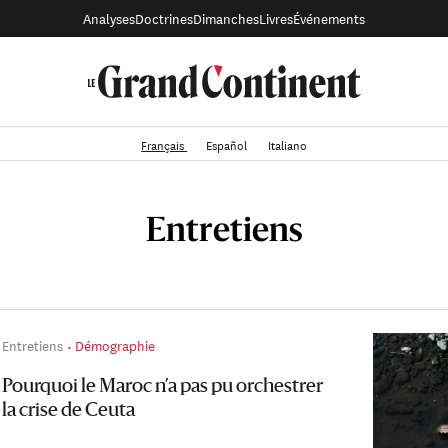
Analyses
Doctrines
Dimanches
Livres
Événements
Français
Español
Italiano
Entretiens
Entretiens
Démographie
Pourquoi le Maroc n’a pas pu orchestrer
la crise de Ceuta