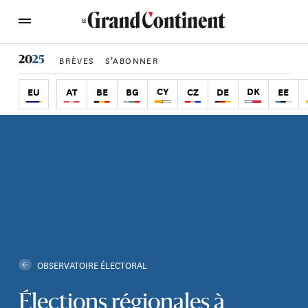
BRÈVES
S’ABONNER
DK
CY
EU
AT
BE
BG
CZ
DE
EE
‎ OBSERVATOIRE ÉLECTORAL
Élections régionales à