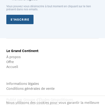
Vous pouvez vous désinscrire à tout moment en cliquant sur le lien
présent dans nos emails.
S'INSCRIRE
Le Grand Continent
À propos
Offre
Accueil
Informations légales
Conditions générales de vente
Publié par Groupe d'Études Géopolitiques.
Nous utilisons des cookies pour vous garantir la meilleure
© 2026 GEG. Tous droits réservés.