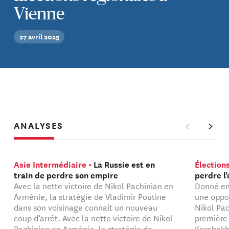
Vienne
27 avril 2025
ANALYSES
Asie Intermédiaire
La Russie est en
Élection
train de perdre son empire
perdre l’
Avec la nette victoire de Nikol Pachinian en
Donné en
Arménie, la stratégie de Vladimir Poutine
une oppos
dans son voisinage connaît un nouveau
Nikol Pac
coup d’arrêt. Avec la nette victoire de Nikol
première 
Pachinian en Arménie, la stratégie de
Karabakh 